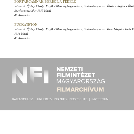
BŐRTÁRCÁMNAK BŐRBŐL A FEDELE
Interpret:
Újváry Károly
,
Kozák Gábor cigányzenekara
; Texter/Komponist:
Ötvös Adorján
-
Ötvö
Erscheinungsjahr:
1917 körül
48 Abspielen
BUCKATETŐN
Interpret:
Újváry Károly
,
Kozák Gábor cigányzenekara
; Texter/Komponist:
Kun László
-
Kada E
1916 körül
45 Abspielen
DATENSCHUTZ
|
URHEBER- UND NUTZUNGSRECHTE
|
IMPRESSUM