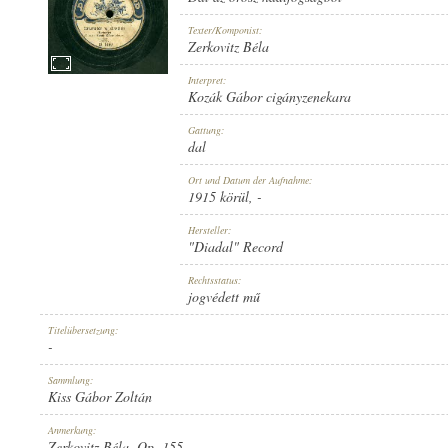
Texter/Komponist:
Zerkovitz Béla
Interpret:
Kozák Gábor cigányzenekara
1915 KÖRÜL
ERSCHEINUNGSJAHR:
Gattung:
dal
Ort und Datum der Aufnahme:
1915 körül
, -
Hersteller:
"Diadal" Record
"DIADAL" RECORD
HERSTELLER:
Rechtsstatus:
jogvédett mű
Titelübersetzung:
-
Sammlung:
Kiss Gábor Zoltán
D 1469
PLATTENAUFNAHME:
Anmerkung:
Zerkovitz Béla, Op. 155