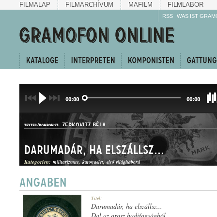
FILMALAP
FILMARCHÍVUM
MAFILM
FILMLABOR
RSS
WAS IST GRAM
00:00
00:00
ZERKOVITZ BÉLA
TEXTER/KOMPONIST:
Darumadár, ha elszállsz...
Kategorien:
militarizmus
katonaélet
első világháború
DAL
Titel:
GATTUNG:
Darumadár, ha elszállsz...
Dal az orosz hadifogságból