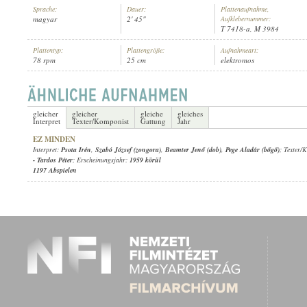
Sprache:
Dauer:
Plattenaufnahme,
magyar
2' 45"
Aufklebernummer:
T 7418-a, M 3984
Plattentyp:
Plattengröße:
Aufnahmeart:
78 rpm
25 cm
elektromos
PSOTA IRÉN
,
MAGYAR RÁDIÓ TÁNCZENEKARA
, VEZÉNYEL:
BÁGYA
INTERPRET:
gleicher
gleicher
gleiche
gleiches
Interpret
Texter/Komponist
Gattung
Jahr
EZ MINDEN
Interpret:
Psota Irén
,
Szabó József (zongora)
,
Beamter Jenő (dob)
,
Pege Aladár (bőgő)
; Texter/
-
Tardos Péter
; Erscheinungsjahr:
1959 körül
1197 Abspielen