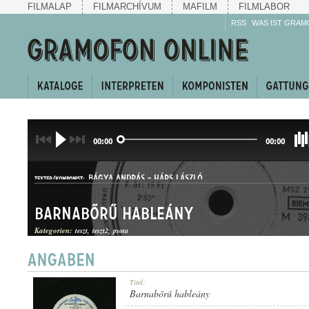
FILMALAP
FILMARCHÍVUM
MAFILM
FILMLABOR
RSS
WAS IST GRAM
00:00
00:00
BÁGYA ANDRÁS
-
HÁRS LÁSZLÓ
TEXTER/KOMPONIST:
Barnabőrű hableány
Kategorien:
teszt
teszt2
psota
SWING
Titel:
GATTUNG:
Barnabőrű hableány