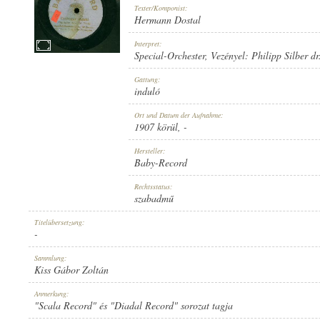
Texter/Komponist:
Hermann Dostal
Interpret:
Special-Orchester
, Vezényel:
Philipp Silber dr
1907 KÖRÜL
Gattung:
ERSCHEINUNGSJAHR:
induló
Ort und Datum der Aufnahme:
1907 körül
, -
Hersteller:
Baby-Record
BABY-RECORD
Rechtsstatus:
HERSTELLER:
szabadmű
Titelübersetzung:
-
Sammlung:
Kiss Gábor Zoltán
10002
Anmerkung:
PLATTENAUFNAHME:
"Scala Record" és "Diadal Record" sorozat tagja