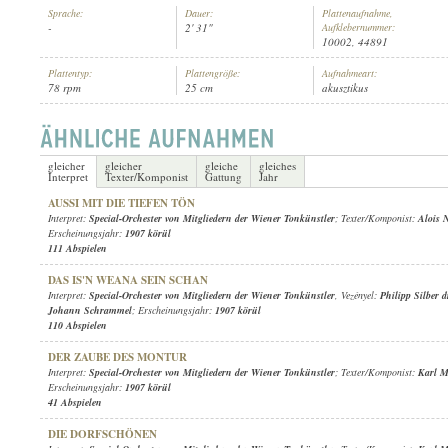
Sprache:
Dauer:
Plattenaufnahme,
-
2' 31"
Aufklebernummer:
10002, 44891
Plattentyp:
Plattengröße:
Aufnahmeart:
78 rpm
25 cm
akusztikus
SPECIAL-ORCHESTER
, VEZÉNYEL:
PHILIPP SILBER DR.
INTERPRET:
gleicher
gleicher
gleiche
gleiches
Interpret
Texter/Komponist
Gattung
Jahr
AUSSI MIT DIE TIEFEN TÖN
Interpret:
Special-Orchester von Mitgliedern der Wiener Tonkünstler
; Texter/Komponist:
Alois 
Erscheinungsjahr:
1907 körül
111 Abspielen
DAS IS'N WEANA SEIN SCHAN
Interpret:
Special-Orchester von Mitgliedern der Wiener Tonkünstler
, Vezényel:
Philipp Silber d
Johann Schrammel
; Erscheinungsjahr:
1907 körül
110 Abspielen
DER ZAUBE DES MONTUR
Interpret:
Special-Orchester von Mitgliedern der Wiener Tonkünstler
; Texter/Komponist:
Karl M
Erscheinungsjahr:
1907 körül
41 Abspielen
DIE DORFSCHÖNEN