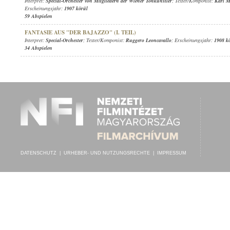
Interpret:
Special-Orchester von Mitgliedern der Wiener Tonkünstler
; Texter/Komponist:
Karl M
Erscheinungsjahr:
1907 körül
59 Abspielen
FANTASIE AUS "DER BAJAZZO" (I. TEIL)
Interpret:
Special-Orchester
; Texter/Komponist:
Ruggero Leoncavallo
; Erscheinungsjahr:
1908 k
34 Abspielen
DATENSCHUTZ
|
URHEBER- UND NUTZUNGSRECHTE
|
IMPRESSUM