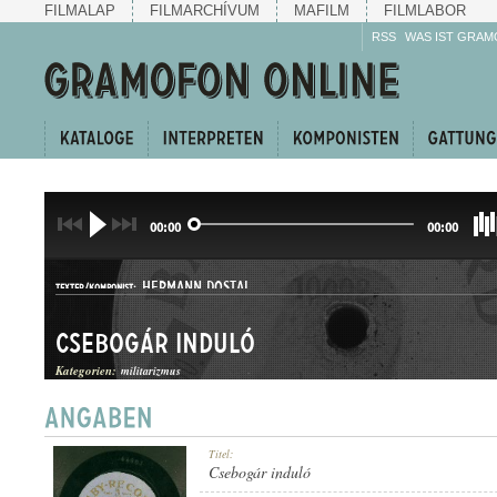
FILMALAP
FILMARCHÍVUM
MAFILM
FILMLABOR
RSS
WAS IST GRAM
00:00
00:00
HERMANN DOSTAL
TEXTER/KOMPONIST:
Csebogár induló
Kategorien:
militarizmus
INDULÓ
Titel:
GATTUNG:
Csebogár induló