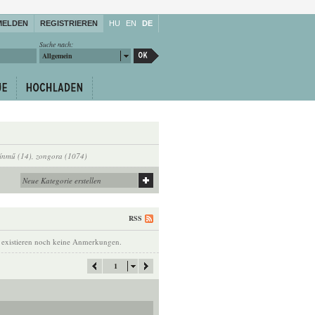
MELDEN
REGISTRIEREN
HU
EN
DE
Suche nach:
Allgemein
ínmű (14)
,
zongora (1074)
RSS
 existieren noch keine Anmerkungen.
1