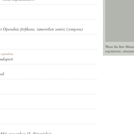
i Operaház férfikara
,
ismeretlen zenész (zongora)
Wenn Sie Ihre Mein
registrieren
, oder
anm
r Aufnahme:
Budapest
ord
884. november 15. Népszínház.