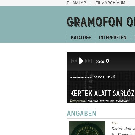
FILMALAP
FILMARCHÍVUM
00:00
RÁKOSI JENŐ
TEXTER/KOMPONIST:
Kertek alatt sarló
Kategorien:
zongora
népszínmű
magdolna
HALLGATÓ
Titel:
GATTUNG:
Kertek alatt 
A "Magdolna"