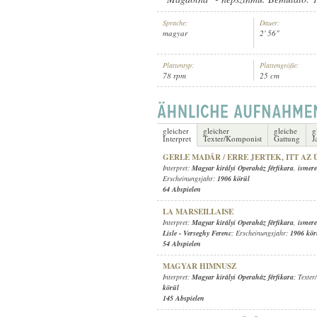
Sprache:
Dauer:
magyar
2' 56"
Plattentyp:
Plattengröße:
78 rpm
25 cm
MAGYAR KIRÁLYI OPERAHÁZ FÉ
INTERPRET:
gleicher
gleicher
gleiche
g
Interpret
Texter/Komponist
Gattung
J
GERLE MADÁR / ERRE JERTEK, ITT AZ 
Interpret:
Magyar királyi Operaház férfikara
,
ismere
Erscheinungsjahr:
1906 körül
64 Abspielen
LA MARSEILLAISE
Interpret:
Magyar királyi Operaház férfikara
,
ismere
Lisle
-
Verseghy Ferenc
; Erscheinungsjahr:
1906 kör
54 Abspielen
MAGYAR HIMNUSZ
Interpret:
Magyar királyi Operaház férfikara
; Texte
körül
145 Abspielen