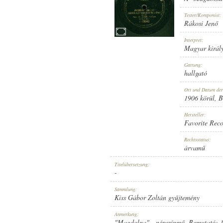
Texter/Komponist:
Rákosi Jenő
Interpret:
Magyar király
1906 KÖRÜL
ERSCHEINUNGSJAHR:
Gattung:
hallgató
Ort und Datum de
1906 körül
, 
Hersteller:
Favorite Rec
FAVORITE RECORD
HERSTELLER:
Rechtsstatus:
árvamű
Titelübersetzung:
-
Sammlung:
Kiss Gábor Zoltán gyűjtemény
1-29543
PLATTENAUFNAHME:
Anmerkung:
"Magdolna" - népszínmű. Bemutató: 1