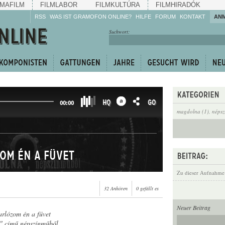
MAFILM
FILMLABOR
FILMKULTÚRA
FILMHIRADÓK
RSS
WAS IST GRAMOFON ONLINE?
HILFE
FORUM
KONTAKT
AN
Hören Sie zu!
Suchwort:
Machen Sie mit!
Reden Sie mit!
Empfehlen Sie
weiter!
HQ
GO
00:00
magdolna (1)
,
népsz
zom én a füvet
Zu dieser Aufnahme
32 Anhören
0 gefällt es
Neuer Beitrag
sarlózom én a füvet
 című népszínműből