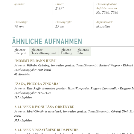
Sprache:
Dauer:
Plattenaufnahme,
-
2' 39"
Aufklebernummer:
No. 7560, 7560
Plattentyp:
Plattengröße:
Aufnahmeart:
78 rpm
25 cm
akusztikus
ISMERETLEN ZENEKAR
INTERPRET:
gleicher
gleicher
gleiche
gleiches
Interpret
Texter/Komponist
Gattung
Jahr
"KOMMT ER DANN HEIM"
Interpret:
Wilhelm Grüning
,
ismeretlen zenekar
; Texter/Komponist:
Richard Wagner
-
Richard
Erscheinungsjahr:
1905 körül
42 Abspielen
"ZAZA, PICCOLA ZINGARA"
Interpret:
Titta Ruffo
,
ismeretlen zenekar
; Texter/Komponist:
Ruggero Leoncavallo
-
Ruggero Le
Erscheinungsjahr:
1912.11.27
117 Abspielen
A 44-ESEK KIVONULÁSA ÖRKÉNYBE
Interpret:
Sárai-Göndör és társulatuk
,
ismeretlen zenekar
; Texter/Komponist:
Görényi Tóni
; Er
körül
375 Abspielen
A 44-ESEK VISSZATÉRÉSE BUDAPESTRE