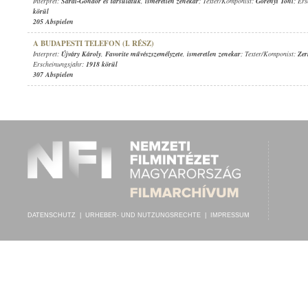
Interpret:
Sárai-Göndör és társulatuk
,
ismeretlen zenekar
; Texter/Komponist:
Görényi Tóni
; Er
körül
205 Abspielen
A BUDAPESTI TELEFON (I. RÉSZ)
Interpret:
Újváry Károly
,
Favorite művészszemélyzete
,
ismeretlen zenekar
; Texter/Komponist:
Zer
Erscheinungsjahr:
1918 körül
307 Abspielen
DATENSCHUTZ
|
URHEBER- UND NUTZUNGSRECHTE
|
IMPRESSUM