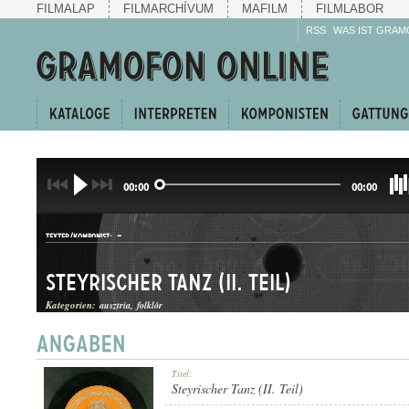
FILMALAP
FILMARCHÍVUM
MAFILM
FILMLABOR
RSS
WAS IST GRAM
00:00
00:00
-
TEXTER/KOMPONIST:
Steyrischer Tanz (II. Teil)
Kategorien:
ausztria
folklór
LÄNDLER
Titel:
GATTUNG:
Steyrischer Tanz (II. Teil)