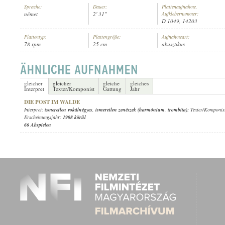
Sprache:
Dauer:
Plattenaufnahme,
német
2' 31"
Aufklebernummer:
D 1049, 14203
Plattentyp:
Plattengröße:
Aufnahmeart:
78 rpm
25 cm
akusztikus
ISMERETLEN VOKÁLNÉGYES
,
ISMERETLEN ZENÉSZEK (HARMÓNI
INTERPRET:
gleicher
gleicher
gleiche
gleiches
Interpret
Texter/Komponist
Gattung
Jahr
DIE POST IM WALDE
Interpret:
ismeretlen vokálnégyes
,
ismeretlen zenészek (harmónium
,
trombita)
; Texter/Komponis
Erscheinungsjahr:
1908 körül
66 Abspielen