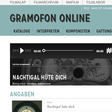
FILMALAP
FILMARCHÍVUM
MAFILM
FILMLABOR
RSS
WAS IST GRAM
00:00
00:00
-
TEXTER/KOMPONIST:
Nachtigal hüte dich
Kategorien:
trombita
harmónium
DAL
Titel:
GATTUNG:
Nachtigal hüte dich