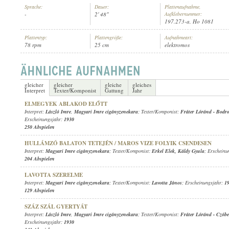
Sprache:
Dauer:
Plattenaufnahme,
-
2' 48"
Aufklebernummer:
197.273-a, Ho 1081
Plattentyp:
Plattengröße:
Aufnahmeart:
78 rpm
25 cm
elektromos
MAGYARI IMRE CIGÁNYZENEKARA
INTERPRET:
gleicher
gleicher
gleiche
gleiches
Interpret
Texter/Komponist
Gattung
Jahr
ELMEGYEK ABLAKOD ELŐTT
Interpret:
László Imre
,
Magyari Imre cigányzenekara
; Texter/Komponist:
Fráter Lóránd
-
Bodro
Erscheinungsjahr:
1930
250 Abspielen
HULLÁMZÓ BALATON TETEJÉN / MAROS VIZE FOLYIK CSENDESEN
Interpret:
Magyari Imre cigányzenekara
; Texter/Komponist:
Erkel Elek
,
Káldy Gyula
; Erschein
204 Abspielen
LAVOTTA SZERELME
Interpret:
Magyari Imre cigányzenekara
; Texter/Komponist:
Lavotta János
; Erscheinungsjahr:
1
129 Abspielen
SZÁZ SZÁL GYERTYÁT
Interpret:
László Imre
,
Magyari Imre cigányzenekara
; Texter/Komponist:
Fráter Lóránd
-
Czóbe
Erscheinungsjahr:
1930