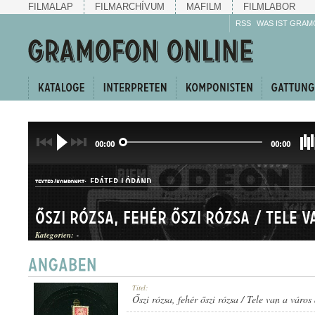
FILMALAP
FILMARCHÍVUM
MAFILM
FILMLABOR
RSS
WAS IST GRAM
00:00
00:00
FRÁTER LÓRÁND
TEXTER/KOMPONIST:
Kategorien:
-
HALLGATÓ
Titel:
GATTUNG:
Őszi rózsa, fehér őszi rózsa / Tele van a város