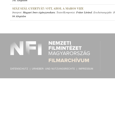
141 Abspielen
SZÁZ SZÁL GYERTYÁT / OTT, AHOL A MAROS VIZE
Interpret:
Magyari Imre cigányzenekara
; Texter/Komponist:
Fráter Lóránd
; Erscheinungsjahr:
1
84 Abspielen
DATENSCHUTZ
|
URHEBER- UND NUTZUNGSRECHTE
|
IMPRESSUM