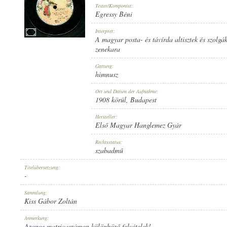
Texter/Komponist:
Egressy Béni
Interpret:
A magyar posta- és távírda altisztek és szolgá
zenekara
1908 KÖRÜL
ERSCHEINUNGSJAHR:
Gattung:
himnusz
Ort und Datum der Aufnahme:
1908 körül
, Budapest
Hersteller:
Első Magyar Hanglemez Gyár
ELSŐ MAGYAR HANGLEMEZ GYÁR
HERSTELLER:
Rechtsstatus:
szabadmű
Titelübersetzung:
-
Sammlung:
Kiss Gábor Zoltán
651 [1]
PLATTENAUFNAHME:
Anmerkung:
Azonos matricaszámon különböző felvételek!