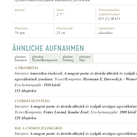
Sprache:
Dauer:
Plattenaufnahme,
-
2' 7"
Aufklebernummer:
651 [1], M 651
Plattentyp:
Plattengröße:
Aufnahmeart:
78 rpm
25 cm
akusztikus
A MAGYAR POSTA- ÉS TÁVÍRDA ALTISZTEK ÉS SZOLGÁK ORSZÁGOS E
INTERPRET:
gleicher
gleicher
gleiche
gleiches
Interpret
Texter/Komponist
Gattung
Jahr
A TROMBITÁS
Interpret:
ismeretlen énekesek
,
A magyar posta- és távírda altisztek és szolgák
egyesületének zenekara
; Texter/Komponist:
Hermann E. Darewski jr.
-
Weiner
Erscheinungsjahr:
1910 körül
115 Abspielen
CSÁRDÁS EGYVELEG
Interpret:
A magyar posta- és távírda altisztek és szolgák országos egyesületén
Texter/Komponist:
Fráter Lóránd
,
Kondor Ernő
; Erscheinungsjahr:
1909 körül
129 Abspielen
DAL A CSÓKOS JULISKÁRÓL
Interpret:
A magyar posta- és távírda altisztek és szolgák országos egyesületén