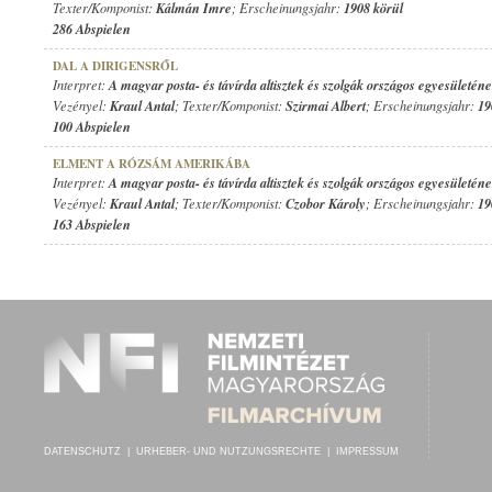
Texter/Komponist:
Kálmán Imre
; Erscheinungsjahr:
1908 körül
286 Abspielen
DAL A DIRIGENSRŐL
Interpret:
A magyar posta- és távírda altisztek és szolgák országos egyesületén
Vezényel:
Kraul Antal
; Texter/Komponist:
Szirmai Albert
; Erscheinungsjahr:
19
100 Abspielen
ELMENT A RÓZSÁM AMERIKÁBA
Interpret:
A magyar posta- és távírda altisztek és szolgák országos egyesületén
Vezényel:
Kraul Antal
; Texter/Komponist:
Czobor Károly
; Erscheinungsjahr:
19
163 Abspielen
DATENSCHUTZ
|
URHEBER- UND NUTZUNGSRECHTE
|
IMPRESSUM