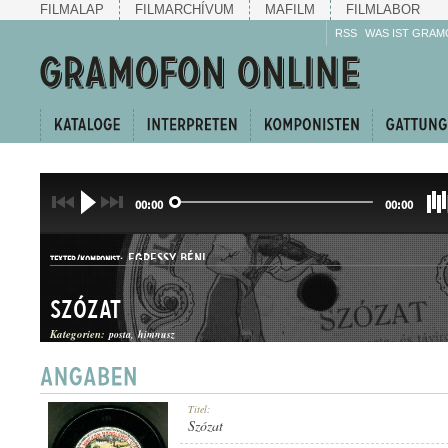
FILMALAP
FILMARCHÍVUM
MAFILM
FILMLABOR
RSS
WAS IST GRAM
00:00
00:00
EGRESSY BÉNI
TEXTER/KOMPONIST:
Szózat
Kategorien:
posta
himnusz
HIMNUSZ
Titel:
GATTUNG:
Szózat