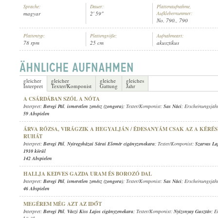
Sprache:
Dauer:
Plattenaufnahme,
magyar
2' 59"
Aufklebernummer:
No. 790., 790
Plattentyp:
Plattengröße:
Aufnahmeart:
78 rpm
25 cm
akusztikus
BEREGI PÁL
,
NYIREGYHÁZAI SÁRAI ELEMÉR CIGÁNYZENEKARA
INTERPRET:
gleicher
gleicher
gleiche
gleiches
Interpret
Texter/Komponist
Gattung
Jahr
A CSÁRDÁBAN SZÓL A NÓTA
Interpret:
Beregi Pál
,
ismeretlen zenész (zongora)
; Texter/Komponist:
Sas Náci
; Erscheinungsjah
59 Abspielen
ÁRVA RÓZSA, VIRÁGZIK A HEGYALJÁN / ÉDESANYÁM CSAK AZ A KÉRÉS
RUHÁT
Interpret:
Beregi Pál
,
Nyiregyházai Sárai Elemér cigányzenekara
; Texter/Komponist:
Szarvas La
1910 körül
142 Abspielen
HALLJA KEDVES GAZDA URAM ÉS BOROZÓ DAL
Interpret:
Beregi Pál
,
ismeretlen zenész (zongora)
; Texter/Komponist:
Sas Náci
; Erscheinungsjah
46 Abspielen
MEGÉREM MÉG AZT AZ IDŐT
Interpret:
Beregi Pál
,
Váczi Kiss Lajos cigányzenekara
; Texter/Komponist:
Nyizsnyay Gusztáv
; E