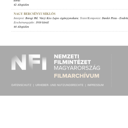
körül
42 Abspielen
NAGY BERCSÉNYI MIKLÓS
Interpret:
Beregi Pál
,
Váczi Kiss Lajos cigányzenekara
; Texter/Komponist:
Dankó Pista
-
Endrőd
Erscheinungsjahr:
1910 körül
44 Abspielen
DATENSCHUTZ
|
URHEBER- UND NUTZUNGSRECHTE
|
IMPRESSUM