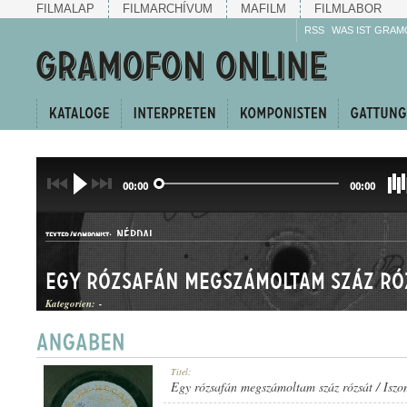
FILMALAP
FILMARCHÍVUM
MAFILM
FILMLABOR
RSS
WAS IST GRAM
00:00
00:00
NÉPDAL
TEXTER/KOMPONIST:
Kategorien:
-
HALLGATÓ ÉS CSÁRDÁS
Titel:
GATTUNG:
Egy rózsafán megszámoltam száz rózsát / Iszom