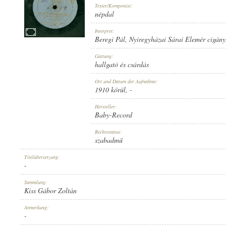
Texter/Komponist:
népdal
Interpret:
Beregi Pál
,
Nyiregyházai Sárai Elemér cigány
1910 KÖRÜL
Gattung:
ERSCHEINUNGSJAHR:
hallgató és csárdás
Ort und Datum der Aufnahme:
1910 körül
, -
Hersteller:
Baby-Record
BABY-RECORD
Rechtsstatus:
HERSTELLER:
szabadmű
Titelübersetzung:
-
Sammlung:
Kiss Gábor Zoltán
NO. 790.
Anmerkung:
PLATTENAUFNAHME:
-