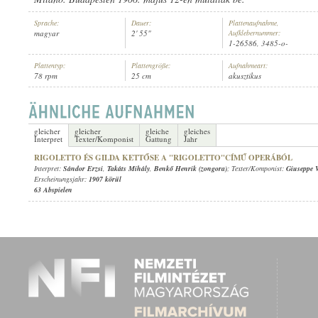
Sprache:
Dauer:
Plattenaufnahme,
magyar
2' 55"
Aufklebernummer:
1-26586, 3485-o-
Plattentyp:
Plattengröße:
Aufnahmeart:
78 rpm
25 cm
akusztikus
SÁNDOR ERZSI
,
BENKŐ HENRIK (ZONGORA)
INTERPRET:
gleicher
gleicher
gleiche
gleiches
Interpret
Texter/Komponist
Gattung
Jahr
RIGOLETTO ÉS GILDA KETTŐSE A "RIGOLETTO"CÍMŰ OPERÁBÓL
Interpret:
Sándor Erzsi
,
Takáts Mihály
,
Benkő Henrik (zongora)
; Texter/Komponist:
Giuseppe V
Erscheinungsjahr:
1907 körül
63 Abspielen