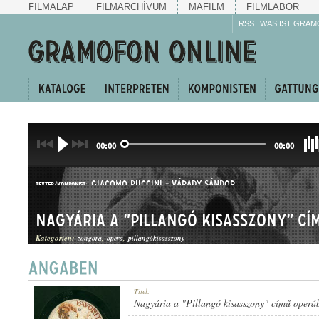
FILMALAP
FILMARCHÍVUM
MAFILM
FILMLABOR
RSS
WAS IST GRAM
00:00
00:00
GIACOMO PUCCINI
-
VÁRADY SÁNDOR
TEXTER/KOMPONIST:
Nagyária a "Pillangó kisasszony" cí
Kategorien:
zongora
opera
pillangókisasszony
ÁRIA
Titel:
GATTUNG:
Nagyária a "Pillangó kisasszony" című operá