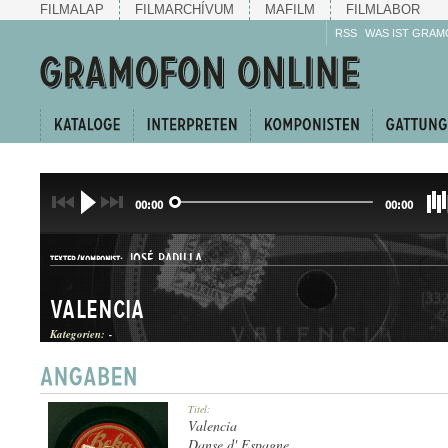
FILMALAP
FILMARCHÍVUM
MAFILM
FILMLABOR
RSS
WAS IST GRAM
00:00
00:00
JOSÉ PADILLA
TEXTER/KOMPONIST:
Valencia
Kategorien:
-
ONE-STEP
Titel:
GATTUNG:
Valencia
Danse d' Espagne