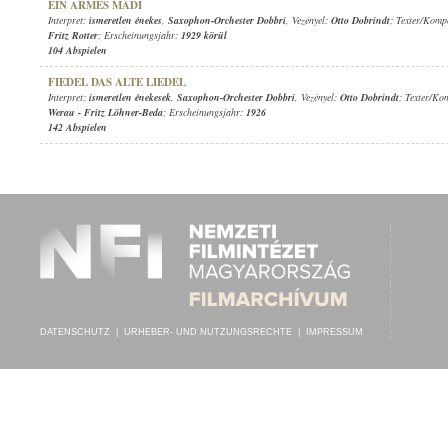
EIN ARMES MÄDI
Interpret:
ismeretlen énekes
,
Saxophon-Orchester Dobbri
, Vezényel:
Otto Dobrindt
; Texter/Komp
Fritz Rotter
; Erscheinungsjahr:
1929 körül
104 Abspielen
FIEDEL DAS ALTE LIEDEL
Interpret:
ismeretlen énekesek
,
Saxophon-Orchester Dobbri
, Vezényel:
Otto Dobrindt
; Texter/Ko
Werau
-
Fritz Löhner-Beda
; Erscheinungsjahr:
1926
142 Abspielen
DATENSCHUTZ
|
URHEBER- UND NUTZUNGSRECHTE
|
IMPRESSUM