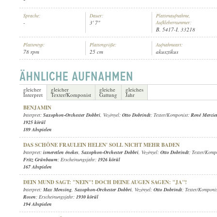
Sprache:
Dauer:
Plattenaufnahme,
-
3' 7"
Aufklebernummer:
B. 5417-I, 33218
Plattentyp:
Plattengröße:
Aufnahmeart:
78 rpm
25 cm
akusztikus
SAXOPHON-ORCHESTER DOBBRI
, VEZÉNYEL:
OTTO DOBRINDT
INTERPRET:
gleicher
gleicher
gleiche
gleiches
Interpret
Texter/Komponist
Gattung
Jahr
BENJAMIN
Interpret:
Saxophon-Orchester Dobbri
, Vezényel:
Otto Dobrindt
; Texter/Komponist:
René Mercie
1925 körül
189 Abspielen
DAS SCHÖNE FRAULEIN HELEN' SOLL NICHT MEHR BADEN
Interpret:
ismeretlen énekes
,
Saxophon-Orchester Dobbri
, Vezényel:
Otto Dobrindt
; Texter/Komp
Fritz Grünbaum
; Erscheinungsjahr:
1926 körül
167 Abspielen
DEIN MUND SAGT: "NEIN"! DOCH DEINE AUGEN SAGEN: "JA"!
Interpret:
Max Mensing
,
Saxophon-Orchester Dobbri
, Vezényel:
Otto Dobrindt
; Texter/Komponi
Rosen
; Erscheinungsjahr:
1930 körül
194 Abspielen