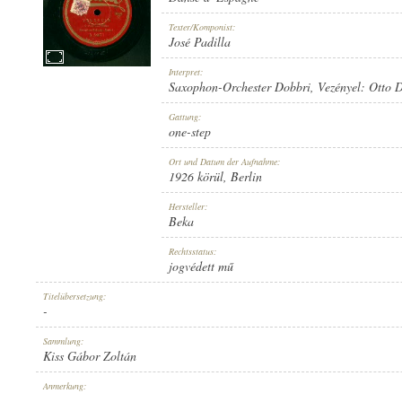
Texter/Komponist:
José Padilla
Interpret:
Saxophon-Orchester Dobbri
, Vezényel:
Otto D
1926 KÖRÜL
ERSCHEINUNGSJAHR:
Gattung:
one-step
Ort und Datum der Aufnahme:
1926 körül
, Berlin
Hersteller:
Beka
BEKA
HERSTELLER:
Rechtsstatus:
jogvédett mű
Titelübersetzung:
-
Sammlung:
Kiss Gábor Zoltán
B. 5417-I
PLATTENAUFNAHME:
Anmerkung:
-