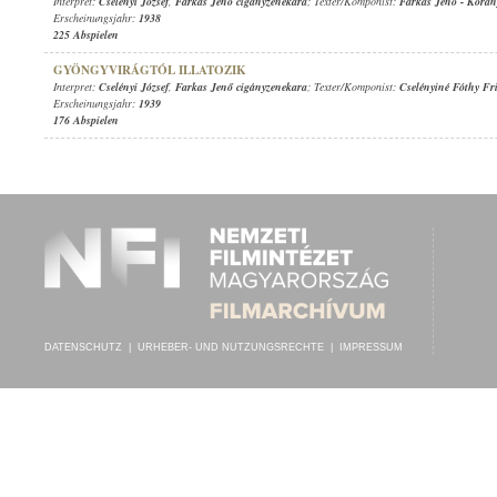
Interpret:
Cselényi József
,
Farkas Jenő cigányzenekara
; Texter/Komponist:
Farkas Jenő
-
Korán
Erscheinungsjahr:
1938
225 Abspielen
GYÖNGYVIRÁGTÓL ILLATOZIK
Interpret:
Cselényi József
,
Farkas Jenő cigányzenekara
; Texter/Komponist:
Cselényiné Fóthy Fri
Erscheinungsjahr:
1939
176 Abspielen
DATENSCHUTZ
|
URHEBER- UND NUTZUNGSRECHTE
|
IMPRESSUM