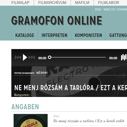
FILMALAP
FILMARCHÍVUM
MAFILM
FILMLABOR
RSS
WAS IST GRAM
00:00
00:00
NÉPDAL
TEXTER/KOMPONIST:
Ne menj rózsám a tarlóra / Ezt a ke
Kategorien:
-
HALLGATÓ ÉS CSÁRDÁS
Titel:
GATTUNG:
Ne menj rózsám a tarlóra / Ezt a kerek erdőt