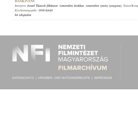
HÁSKIVENU
Interpret:
Izrael Tkatsch főkántor
,
ismeretlen énekkar
,
ismeretlen zenész (zongora)
; Texter/Kom
Erscheinungsjahr:
1910 körül
84 Abspielen
DATENSCHUTZ
|
URHEBER- UND NUTZUNGSRECHTE
|
IMPRESSUM