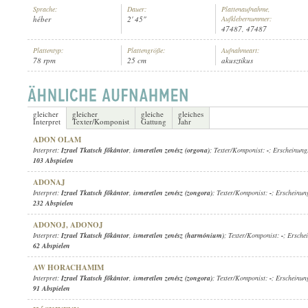
Sprache:
Dauer:
Plattenaufnahme,
héber
2' 45"
Aufklebernummer:
47487, 47487
Plattentyp:
Plattengröße:
Aufnahmeart:
78 rpm
25 cm
akusztikus
IZRAEL TKATSCH FŐKÁNTOR
,
ISMERETLEN ZENÉSZ (HARMÓNIUM)
INTERPRET:
gleicher
gleicher
gleiche
gleiches
Interpret
Texter/Komponist
Gattung
Jahr
ADON OLAM
Interpret:
Izrael Tkatsch főkántor
,
ismeretlen zenész (orgona)
; Texter/Komponist:
-
; Erscheinung
103 Abspielen
ADONAJ
Interpret:
Izrael Tkatsch főkántor
,
ismeretlen zenész (zongora)
; Texter/Komponist:
-
; Erscheinun
232 Abspielen
ADONOJ, ADONOJ
Interpret:
Izrael Tkatsch főkántor
,
ismeretlen zenész (harmónium)
; Texter/Komponist:
-
; Ersche
62 Abspielen
AW HORACHAMIM
Interpret:
Izrael Tkatsch főkántor
,
ismeretlen zenész (zongora)
; Texter/Komponist:
-
; Erscheinun
91 Abspielen