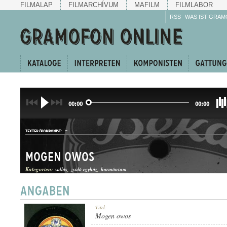
FILMALAP
FILMARCHÍVUM
MAFILM
FILMLABOR
RSS
WAS IST GRAM
00:00
00:00
-
TEXTER/KOMPONIST:
Mogen owos
Kategorien:
vallás
zsidó egyház
harmónium
ZSIDÓ TEMPLOMI ÉNEK
Titel:
GATTUNG:
Mogen owos