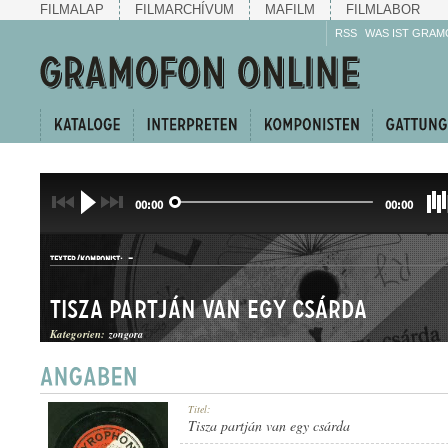
FILMALAP
FILMARCHÍVUM
MAFILM
FILMLABOR
RSS
WAS IST GRAM
00:00
00:00
-
TEXTER/KOMPONIST:
Tisza partján van egy csárda
Kategorien:
zongora
HALLGATÓ
Titel:
GATTUNG:
Tisza partján van egy csárda