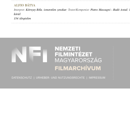
ALFIO BÁTYA
Interpret:
Környey Béla
,
ismeretlen zenekar
; Texter/Komponist:
Pietro Mascagni
-
Radó Antal
; 
körül
154 Abspielen
DATENSCHUTZ
|
URHEBER- UND NUTZUNGSRECHTE
|
IMPRESSUM