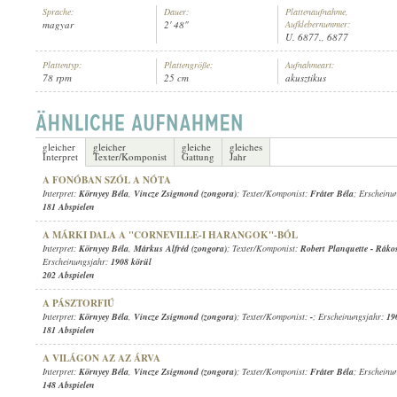
Sprache:
Dauer:
Plattenaufnahme,
magyar
2' 48"
Aufklebernummer:
U. 6877., 6877
Plattentyp:
Plattengröße:
Aufnahmeart:
78 rpm
25 cm
akusztikus
KÖRNYEY BÉLA
,
VINCZE ZSIGMOND (ZONGORA)
INTERPRET:
gleicher
gleicher
gleiche
gleiches
Interpret
Texter/Komponist
Gattung
Jahr
A FONÓBAN SZÓL A NÓTA
Interpret:
Környey Béla
,
Vincze Zsigmond (zongora)
; Texter/Komponist:
Fráter Béla
; Erscheinu
181 Abspielen
A MÁRKI DALA A "CORNEVILLE-I HARANGOK"-BÓL
Interpret:
Környey Béla
,
Márkus Alfréd (zongora)
; Texter/Komponist:
Robert Planquette
-
Rákos
Erscheinungsjahr:
1908 körül
202 Abspielen
A PÁSZTORFIÚ
Interpret:
Környey Béla
,
Vincze Zsigmond (zongora)
; Texter/Komponist:
-
; Erscheinungsjahr:
19
181 Abspielen
A VILÁGON AZ AZ ÁRVA
Interpret:
Környey Béla
,
Vincze Zsigmond (zongora)
; Texter/Komponist:
Fráter Béla
; Erscheinu
148 Abspielen