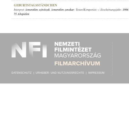
GEBURTSTAGSSTÄNDCHEN
Interpret:
ismeretlen színészek
,
ismeretlen zenekar
; Texter/Komponist:
-
; Erscheinungsjahr:
1906
75 Abspielen
DATENSCHUTZ
|
URHEBER- UND NUTZUNGSRECHTE
|
IMPRESSUM