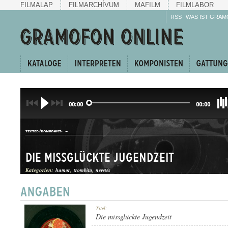
FILMALAP
FILMARCHÍVUM
MAFILM
FILMLABOR
RSS
WAS IST GRAM
00:00
00:00
-
TEXTER/KOMPONIST:
Die missglückte Jugendzeit
Kategorien:
humor
trombita
nevetés
HUMOROS JELENET
Titel:
GATTUNG:
Die missglückte Jugendzeit