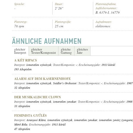
Sprache:
Dauer:
Plattenaufnahme,
-
2' 26"
Aufklebernummer:
B. 6379-I, 34779
Plattentyp:
Plattengröße:
Aufnahmeart:
78 rpm
25 cm
elektromos
ISMERETLEN SZÍNÉSZEK
,
ISMERETLEN ZENÉSZ (TROMBITA)
INTERPRET:
gleicher
gleicher
gleiche
gleiches
Interpret
Texter/Komponist
Gattung
Jahr
A KÉT RIPACS
Interpret:
ismeretlen színészek
; Texter/Komponist:
-
; Erscheinungsjahr:
1913 körül
193 Abspielen
ALARM AUF DEM KASERNENHOFE
Interpret:
ismeretlen színészek
,
Seidler's Orchester
; Texter/Komponist:
-
; Erscheinungsjahr:
1907
32 Abspielen
DER MUSIKALISCHE CLOWN
Interpret:
ismeretlen színészek
,
ismeretlen zenekar
; Texter/Komponist:
-
; Erscheinungsjahr:
1908
33 Abspielen
FEMINISTA GYŰLÉS
Interpret:
Aranyosi Klára
,
ismeretlen színészek
,
ismeretlen zenekar
,
ismeretlen zenész (zongora
Mérő Béla
; Erscheinungsjahr:
1911 körül
47 Abspielen