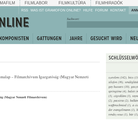
MAFILM
FILMLABOR
FILMKULTÚRA
FILMHIRADÓK
RSS
WAS IST GRAMOFON ONLINE?
HILFE
FORUM
KONTAKT
AN
Hören Sie zu!
Suchwort:
Machen Sie mit!
Reden Sie mit!
Empfehlen Sie
weiter!
ilmalap – Filmarchívum Igazgatóság (Magyar Nemzeti
szerelem (142)
,
bécs (1
xilofon (36)
,
vendéglátá
gay hussars (10)
,
gaszt
springtime (4)
,
balett (
(3)
,
cégreklám (3)
,
raym
ság (Magyar Nemzeti Filmarchívum)
(2)
,
pacsirta (2)
,
balkán
waffenschmied (1)
,
a ci
der evangelimann (1)
,
h
rendez-vous (1)
,
bár (1)