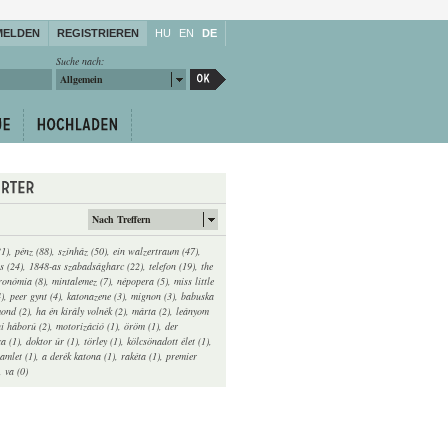
MELDEN
REGISTRIEREN
HU
EN
DE
Suche nach:
Allgemein
Nach Treffern
31)
,
pénz (88)
,
színház (50)
,
ein walzertraum (47)
,
s (24)
,
1848-as szabadságharc (22)
,
telefon (19)
,
the
ronómia (8)
,
mintalemez (7)
,
népopera (5)
,
miss little
4)
,
peer gynt (4)
,
katonazene (3)
,
mignon (3)
,
babuska
ond (2)
,
ha én király volnék (2)
,
márta (2)
,
leányom
i háború (2)
,
motorizáció (1)
,
öröm (1)
,
der
ca (1)
,
doktor úr (1)
,
törley (1)
,
kölcsönadott élet (1)
,
amlet (1)
,
a derék katona (1)
,
rakéta (1)
,
premier
,
va (0)