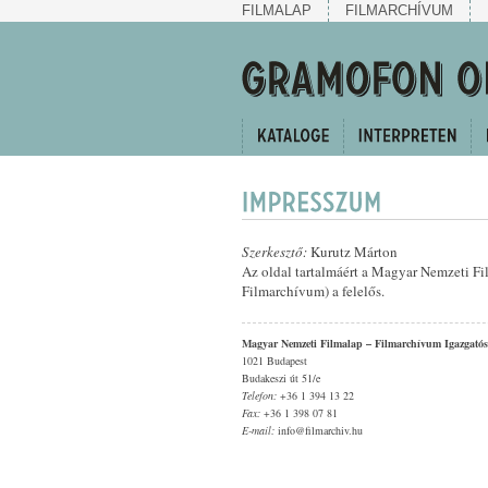
FILMALAP
FILMARCHÍVUM
Szerkesztő:
Kurutz Márton
Az oldal tartalmáért a Magyar Nemzeti F
Filmarchívum) a felelős.
Magyar Nemzeti Filmalap – Filmarchívum Igazgató
1021 Budapest
Budakeszi út 51/e
Telefon:
+36 1 394 13 22
Fax:
+36 1 398 07 81
E-mail:
info@filmarchiv.hu