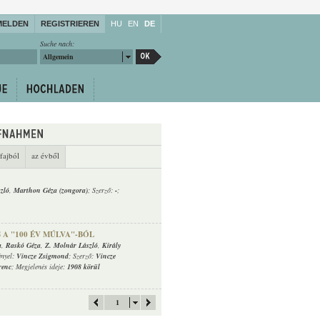
MELDEN
REGISTRIEREN
HU
EN
DE
Suche nach:
Allgemein
fajból
az évből
zló
,
Marthon Géza (zongora)
; Szerző:
-
;
 A "100 ÉV MÚLVA"-BÓL
a
,
Raskó Géza
,
Z. Molnár László
,
Király
ényel:
Vincze Zsigmond
; Szerző:
Vincze
renc
; Megjelenés ideje:
1908 körül
1