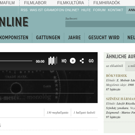
MAFILM
FILMLABOR
FILMKULTÚRA
FILMHIRADÓK
RSS
WAS IST GRAMOFON ONLINE?
HILFE
FORUM
KONTAKT
AN
Hören Sie zu!
Suchwort:
Machen Sie mit!
Reden Sie mit!
Empfehlen Sie
weiter!
HQ
GO
00:00
az előadótól
a mű
BÖKVERSEK
Előadó:
Z. Molnár Lás
Megjelenés ideje:
1908
87 lejátszás
SZÍNÉSZ HÁRMAS
Előadó:
László Rózsik
Színház zenekara
, Vez
130 meghallgatás
1 hallgató kedveli
Zsigmond
-
Martos Fe
97 lejátszás
k