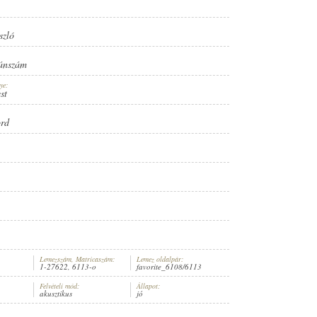
szló
ánszám
ye:
st
ord
Lemezszám, Matricaszám:
Lemez oldalpár:
1-27622, 6113-o
favorite_6108/6113
Felvételi mód:
Állapot:
akusztikus
jó