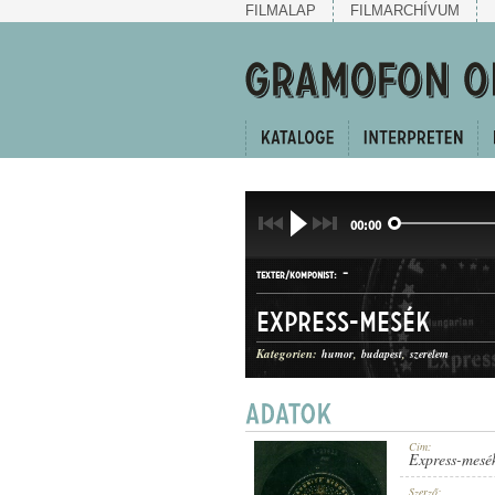
FILMALAP
FILMARCHÍVUM
00:00
-
TEXTER/KOMPONIST:
Express-mesék
Kategorien:
humor
budapest
szerelem
HUMOROS MAGÁNSZÁM
GATTUNG:
Cím:
Express-mesé
Szerző: