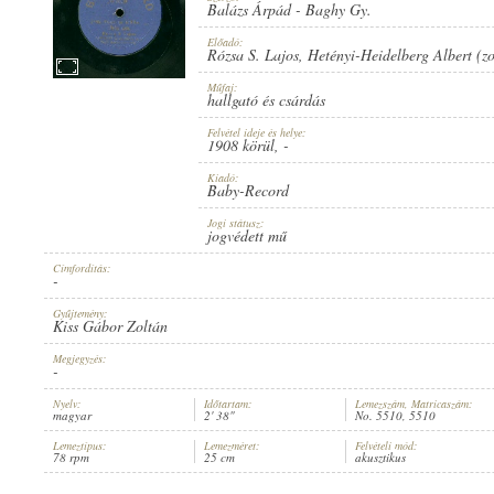
Balázs Árpád
-
Baghy Gy.
Előadó:
Rózsa S. Lajos
,
Hetényi-Heidelberg Albert (z
Műfaj:
hallgató és csárdás
1908 KÖRÜL
ERSCHEINUNGSJAHR:
Felvétel ideje és helye:
1908 körül
, -
Kiadó:
Baby-Record
Jogi státusz:
jogvédett mű
Címfordítás:
BABY-RECORD
HERSTELLER:
-
Gyűjtemény:
Kiss Gábor Zoltán
Megjegyzés:
-
Nyelv:
Időtartam:
Lemezszám, Matricaszám:
magyar
2' 38"
No. 5510, 5510
NO. 5510
PLATTENAUFNAHME:
Lemeztípus:
Lemezméret:
Felvételi mód:
78 rpm
25 cm
akusztikus