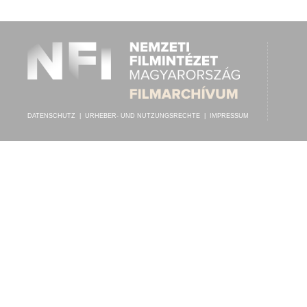
RÓZSA S. LAJOS
,
HETÉNYI-HEIDELBERG ALBERT (ZONGORA)
INTERPRET:
DATENSCHUTZ
|
URHEBER- UND NUTZUNGSRECHTE
|
IMPRESSUM