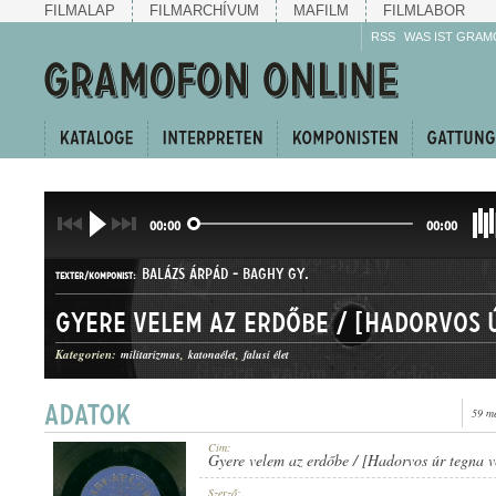
FILMALAP
FILMARCHÍVUM
MAFILM
FILMLABOR
RSS
WAS IST GRAM
00:00
00:00
BALÁZS ÁRPÁD
-
BAGHY GY.
TEXTER/KOMPONIST:
Kategorien:
militarizmus
katonaélet
falusi élet
59 m
HALLGATÓ ÉS CSÁRDÁS
GATTUNG:
Cím:
Gyere velem az erdőbe / [Hadorvos úr tegna ve
Szerző: