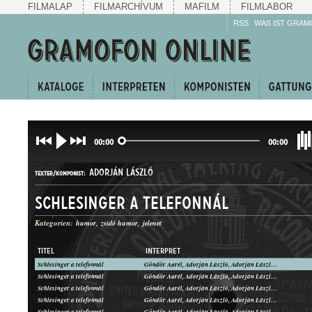
FILMALAP
FILMARCHÍVUM
MAFILM
FILMLABOR
RSS
WAS IST GRAM
00:00
00:00
ADORJÁN LÁSZLÓ
TEXTER/KOMPONIST:
Schlesinger a telefonnál
Kategorien:
humor
zsidó humor
jelenet
TITEL
INTERPRET
Schlesinger a telefonnál
Göndör Aurél, Adorján László, Adorján Lászlóné
HUMOROS JELENET
Schlesinger a telefonnál
Göndör Aurél, Adorján László, Adorján Lászlóné
GATTUNG:
Schlesinger a telefonnál
Göndör Aurél, Adorján László, Adorján Lászlóné
Schlesinger a telefonnál
Göndör Aurél, Adorján László, Adorján Lászlóné
Schlesinger a telefonnál
Göndör Aurél, Adorján László, Adorján Lászlóné