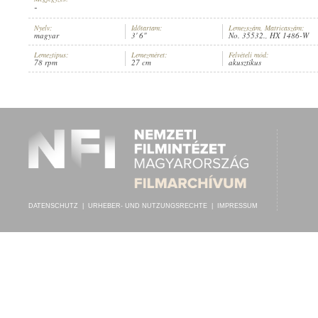
-
Nyelv:
Időtartam:
Lemezszám, Matricaszám:
magyar
3' 6"
No. 35532., HX 1486-W
Lemeztípus:
Lemezméret:
Felvételi mód:
78 rpm
27 cm
akusztikus
GÖNDÖR AURÉL
,
ADORJÁN LÁSZLÓ
,
ADORJÁN LÁSZLÓNÉ
INTERPRET:
DATENSCHUTZ
|
URHEBER- UND NUTZUNGSRECHTE
|
IMPRESSUM