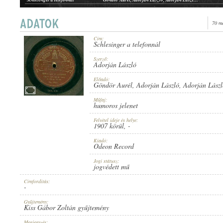
Schlesinger a telefonnál
Göndör Aurél, Adorján László, Adorján Lászlóné
Schlesinger a telefonnál
Göndör Aurél, Adorján László, Adorján Lászlóné
70 m
Cím:
Schlesinger a telefonnál
1907 KÖRÜL
ERSCHEINUNGSJAHR:
Szerző:
Adorján László
Előadó:
Göndör Aurél
,
Adorján László
,
Adorján Lász
Műfaj:
humoros jelenet
Felvétel ideje és helye:
ODEON RECORD
1907 körül
, -
HERSTELLER:
Kiadó:
Odeon Record
Jogi státusz:
jogvédett mű
Címfordítás:
-
NO. 35532.
PLATTENAUFNAHME:
Gyűjtemény:
Kiss Gábor Zoltán gyűjtemény
Megjegyzés: