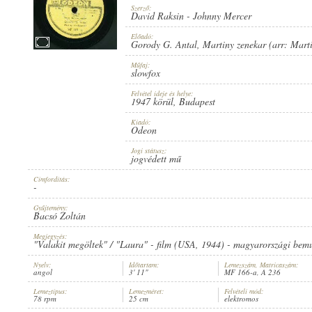
Szerző:
David Raksin
-
Johnny Mercer
Előadó:
Gorody G. Antal
,
Martiny zenekar (arr: Mart
Műfaj:
1947 KÖRÜL
ERSCHEINUNGSJAHR:
slowfox
Felvétel ideje és helye:
1947 körül
, Budapest
Kiadó:
Odeon
Jogi státusz:
jogvédett mű
ODEON
HERSTELLER:
Címfordítás:
-
Gyűjtemény:
Bacsó Zoltán
Megjegyzés:
"Valakit megöltek" / "Laura" - film (USA, 1944) - magyarországi bem
Nyelv:
Időtartam:
Lemezszám, Matricaszám:
angol
3' 11"
MF 166-a, A 236
MF 166-A
PLATTENAUFNAHME:
Lemeztípus:
Lemezméret:
Felvételi mód:
78 rpm
25 cm
elektromos