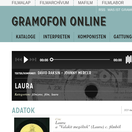
FILMALAP
FILMARCHÍVUM
MAFILM
FILMLABOR
RSS
WAS IST GRAM
00:00
00:00
DAVID RAKSIN
-
JOHNNY MERCER
TEXTER/KOMPONIST:
Laura
Kategorien:
filmzene
film
laura
313 me
SLOWFOX
GATTUNG:
Cím:
Laura
a "Valakit megöltek" (Laura) c. filmből