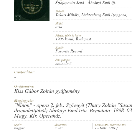
Sztojanovits Jenő
-
Ábrányi Emil ifj.
Előadó:
Takáts Mihály
,
Lichtenberg Emil (zongora)
Műfaj:
ária
1906 KÖRÜL
ERSCHEINUNGSJAHR:
Felvétel ideje és helye:
1906 körül
, Budapest
Kiadó:
Favorite Record
Jogi státusz:
szabadmű
Címfordítás:
FAVORITE RECORD
HERSTELLER:
-
Gyűjtemény:
Kiss Gábor Zoltán gyűjtemény
Megjegyzés:
"Ninon" - opera 2. felv. Szövegét (Thury Zoltán "Susan
dramolettjából) Ábrányi Emil írta. Bemutató: 1898. 03
Magy. Kir. Operaház.
1-25684
PLATTENAUFNAHME:
Nyelv:
Időtartam:
Lemezszám, Matricaszám:
magyar
2' 26"
1-25684, 2701-f