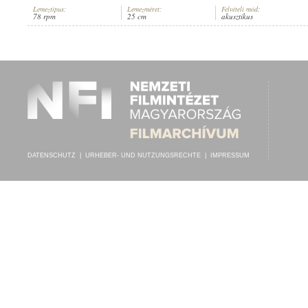
Lemeztípus:
Lemezméret:
Felvételi mód:
78 rpm
25 cm
akusztikus
TAKÁTS MIHÁLY
,
LICHTENBERG EMIL (ZONGORA)
INTERPRET:
DATENSCHUTZ
|
URHEBER- UND NUTZUNGSRECHTE
|
IMPRESSUM