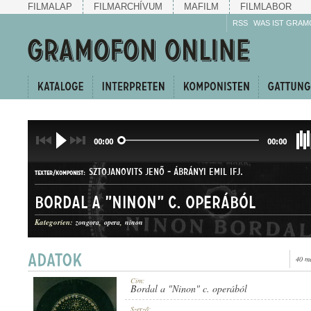
FILMALAP
FILMARCHÍVUM
MAFILM
FILMLABOR
RSS
WAS IST GRAM
00:00
00:00
SZTOJANOVITS JENŐ
-
ÁBRÁNYI EMIL IFJ.
TEXTER/KOMPONIST:
Bordal a "Ninon" c. operából
Kategorien:
zongora
opera
ninon
40 m
ÁRIA
GATTUNG:
Cím:
Bordal a "Ninon" c. operából
Szerző: