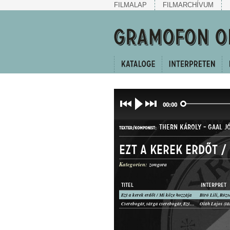
FILMALAP
FILMARCHÍVUM
00:00
THERN KÁROLY
-
GAAL J
TEXTER/KOMPONIST:
Ezt a kerek erdőt /
Kategorien:
zongora
TITEL
INTERPRET
Ezt a kerek erdőt / Mi köze hozzája
CSÁRDÁSEGYVELEG
Cserebogár, sárga cserebogár, Ezt a kerek erdőt járom én
GATTUNG: