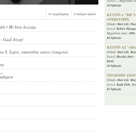
Szerző:
-
; Megjelenés i
36 lejátszás
91 meghallgatás
0 hallgató kedveli
KETTŐS A "RIP 
OPERETTBŐL
Előadó:
Bíró Lili
,
Pint
rdőt / Mi köze hozzája
Szerző:
Robert Planque
Megjelenés ideje:
1906 
68 lejátszás
-
Gaal József
KETTŐS AZ "AR
sa S. Lajos
,
ismeretlen zenész (zongora)
Előadó:
Bíró Lili
,
Ras
Szerző:
Huszka Jenő
-
körül
eg
36 lejátszás
ye:
SZOMSZÉD ASSZ
Budapest
Előadó:
Biró Lili
,
Rózs
Szerző:
Kada Elek
; Me
65 lejátszás