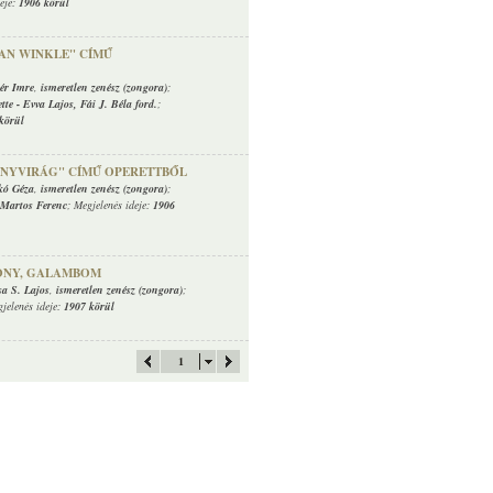
deje:
1906 körül
VAN WINKLE" CÍMŰ
ér Imre
,
ismeretlen zenész (zongora)
;
tte
-
Evva Lajos
,
Fái J. Béla ford.
;
körül
ANYVIRÁG" CÍMŰ OPERETTBŐL
kó Géza
,
ismeretlen zenész (zongora)
;
Martos Ferenc
; Megjelenés ideje:
1906
ONY, GALAMBOM
a S. Lajos
,
ismeretlen zenész (zongora)
;
gjelenés ideje:
1907 körül
1