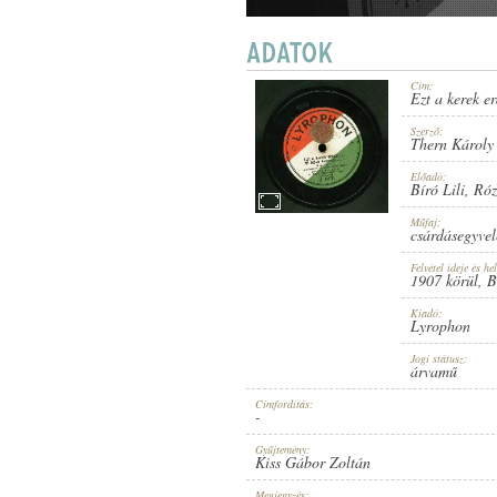
Cím:
Ezt a kerek e
1907 KÖRÜL
ERSCHEINUNGSJAHR:
Szerző:
Thern Károly
Előadó:
Bíró Lili
,
Róz
Műfaj:
csárdásegyvel
Felvétel ideje és hel
LYROPHON
1907 körül
, 
HERSTELLER:
Kiadó:
Lyrophon
Jogi státusz:
árvamű
Címfordítás:
-
U. 6870.
PLATTENAUFNAHME:
Gyűjtemény:
Kiss Gábor Zoltán
Megjegyzés: