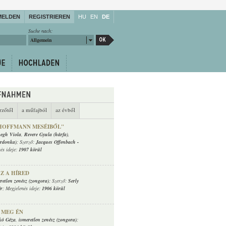
MELDEN
REGISTRIEREN
HU
EN
DE
Suche nach:
Allgemein
rzőtől
a műfajból
az évből
HOFFMANN MESÉIBŐL"
negh Viola
,
Revere Gyula (hárfa)
,
rdonka)
; Szerző:
Jacques Offenbach
-
nés ideje:
1907 körül
Z A HÍRED
retlen zenész (zongora)
; Szerző:
Serly
ér
; Megjelenés ideje:
1906 körül
 MEG ÉN
kó Géza
,
ismeretlen zenész (zongora)
;