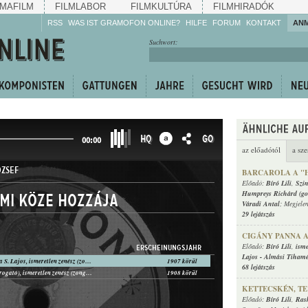
MAFILM
FILMLABOR
FILMKULTÚRA
FILMHIRADÓK
RSS
WAS IST GRAMOFON ONLINE?
HILFE
FORUM
KONTAKT
AN
Hören Sie zu!
Suchwort:
Machen Sie mit!
Reden Sie mit!
Empfehlen Sie
weiter!
HQ
GO
00:00
az előadótól
a sze
ÓZSEF
BARCAROLA A "
Előadó:
Bíró Lili
,
Szi
Humpreys Richárd (go
 Mi köze hozzája
Váradi Antal
; Megjele
29 lejátszás
CIGÁNY PANNA A
Előadó:
Bíró Lili
,
isme
ERSCHEINUNGSJAHR
Lajos
-
Almási Tiham
Bíró Lili, Rózsa S. Lajos, ismeretlen zenész (zongora)
1907 körül
68 lejátszás
Oláh Lajos (tárogató), ismeretlen zenész (zongora)
1908 körül
KETTECSKÉN, TE
Előadó:
Bíró Lili
,
Ras