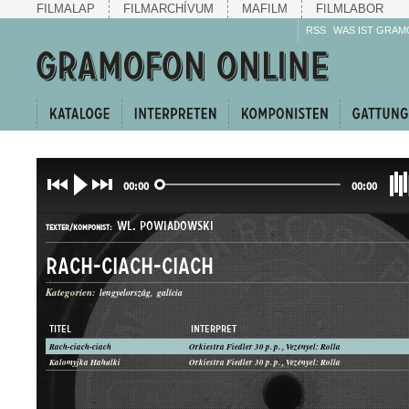
FILMALAP
FILMARCHÍVUM
MAFILM
FILMLABOR
RSS
WAS IST GRAM
00:00
00:00
WL. POWIADOWSKI
TEXTER/KOMPONIST:
Rach-ciach-ciach
Kategorien:
lengyelország
galícia
TITEL
INTERPRET
Rach-ciach-ciach
Orkiestra Fiedler 30 p. p. , Vezényel: Rolla
POLKA
Kalomyjka Hahulki
Orkiestra Fiedler 30 p. p. , Vezényel: Rolla
GATTUNG: