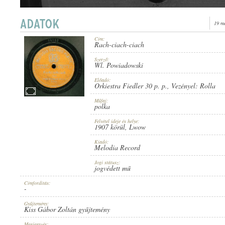
19 m
Cím:
Rach-ciach-ciach
1907 KÖRÜL
ERSCHEINUNGSJAHR:
Szerző:
Wl. Powiadowski
Előadó:
Orkiestra Fiedler 30 p. p.
, Vezényel:
Rolla
Műfaj:
polka
Felvétel ideje és helye:
MELODIA RECORD
1907 körül
, Lwow
HERSTELLER:
Kiadó:
Melodia Record
Jogi státusz:
jogvédett mű
Címfordítás:
-
16102
PLATTENAUFNAHME:
Gyűjtemény:
Kiss Gábor Zoltán gyűjtemény
Megjegyzés: