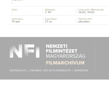
-
Nyelv:
Időtartam:
Lemezszám, Matricaszám:
-
2' 56"
16102, 16102
Lemeztípus:
Lemezméret:
Felvételi mód:
78 rpm
25 cm
akusztikus
ORKIESTRA FIEDLER 30 P. P.
, VEZÉNYEL:
ROLLA
INTERPRET:
DATENSCHUTZ
|
URHEBER- UND NUTZUNGSRECHTE
|
IMPRESSUM