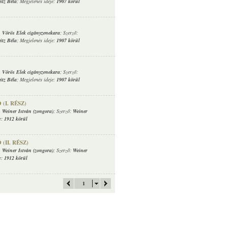
itz Béla
; Megjelenés ideje:
1907 körül
,
Vörös Elek cigányzenekara
; Szerző:
itz Béla
; Megjelenés ideje:
1907 körül
,
Vörös Elek cigányzenekara
; Szerző:
itz Béla
; Megjelenés ideje:
1907 körül
(I. RÉSZ)
,
Weiner István (zongora)
; Szerző:
Weiner
e:
1912 körül
(II. RÉSZ)
,
Weiner István (zongora)
; Szerző:
Weiner
e:
1912 körül
1