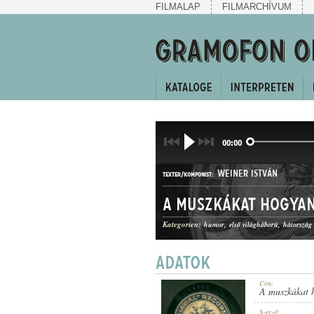
FILMALAP
FILMARCHÍVUM
00:00
WEINER ISTVÁN
TEXTER/KOMPONIST:
A muszkákat hogya
Kategorien:
humor
első világháború
hátország
KUPLÉ
GATTUNG:
Cím:
A muszkákat 
Szerző: