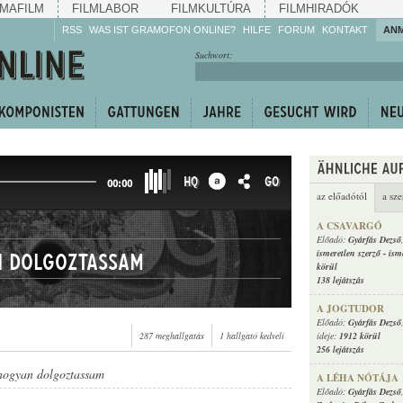
MAFILM
FILMLABOR
FILMKULTÚRA
FILMHIRADÓK
RSS
WAS IST GRAMOFON ONLINE?
HILFE
FORUM
KONTAKT
AN
Hören Sie zu!
Suchwort:
Machen Sie mit!
Reden Sie mit!
Empfehlen Sie
weiter!
HQ
GO
00:00
az előadótól
a sze
A CSAVARGÓ
Előadó:
Gyárfás Dezső
ismeretlen szerző
-
ism
n dolgoztassam
körül
138 lejátszás
A JOGTUDOR
Előadó:
Gyárfás Dezső
287 meghallgatás
1 hallgató kedveli
ideje:
1912 körül
256 lejátszás
hogyan dolgoztassam
A LÉHA NÓTÁJA
Előadó:
Gyárfás Dezső