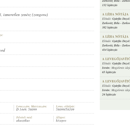
Zerkovitz Béla
-
Zerkov
132 lejátszás
ő
,
ismeretlen zenész (zongora)
A LÉHA NÓTÁJA
Előadó:
Gyárfás Dezső
Zerkovitz Béla
-
Zerkov
382 lejátszás
ye:
A LÉHA NÓTÁJA
Előadó:
Gyárfás Dezső
Zerkovitz Béla
-
Zerkov
ord
414 lejátszás
A LEVEGŐJAVÍTÓ 
Előadó:
Gyárfás Dezső
István
; Megjelenés idej
65 lejátszás
A LEVEGŐJAVÍTÓ 
Előadó:
Gyárfás Dezső
István
; Megjelenés idej
24 lejátszás
Lemezszám, Matricaszám:
Lemez oldalpár:
D 1449, 58099
58099/58109
Felvételi mód:
Állapot:
akusztikus
közepes