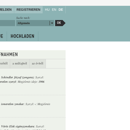
MELDEN
REGISTRIEREN
HU
EN
DE
Suche nach:
Allgemein
rzőtől
a műfajból
az évből
,
Schindler József (zongora)
; Szerző:
eretlen szerző
; Megjelenés ideje:
1906
,
ismeretlen zenekar
; Szerző:
-
; Megjelenés
,
Vörös Elek cigányzenekara
; Szerző: