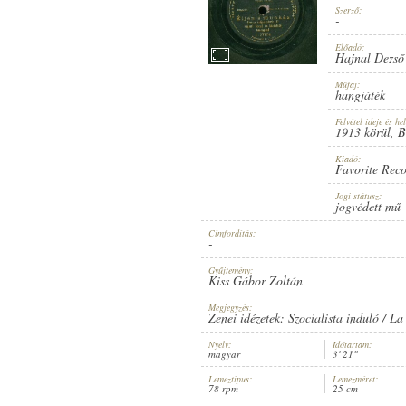
Szerző:
-
Előadó:
Hajnal Dezső 
Műfaj:
1913 KÖRÜL
ERSCHEINUNGSJAHR:
hangjáték
Felvétel ideje és hel
1913 körül
, 
Kiadó:
Favorite Rec
Jogi státusz:
jogvédett mű
FAVORITE RECORD
HERSTELLER:
Címfordítás:
-
Gyűjtemény:
Kiss Gábor Zoltán
Megjegyzés:
Zenei idézetek: Szocialista induló / La
Nyelv:
Időtartam:
magyar
3' 21"
1-27779
PLATTENAUFNAHME:
Lemeztípus:
Lemezméret:
78 rpm
25 cm