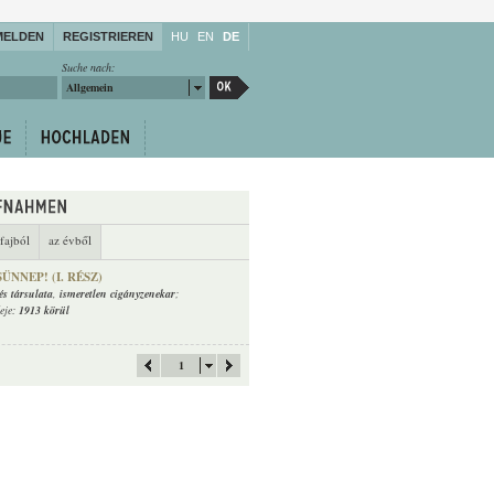
MELDEN
REGISTRIEREN
HU
EN
DE
Suche nach:
Allgemein
fajból
az évből
NNEP! (I. RÉSZ)
és társulata
,
ismeretlen cigányzenekar
;
deje:
1913 körül
1