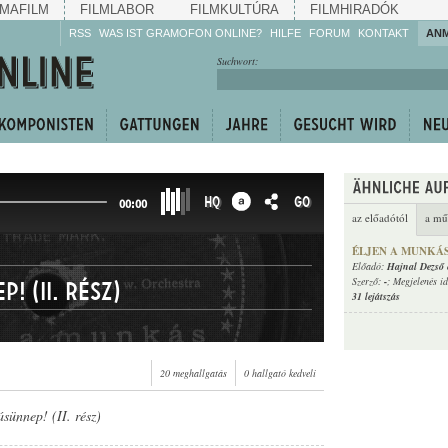
MAFILM
FILMLABOR
FILMKULTÚRA
FILMHIRADÓK
RSS
WAS IST GRAMOFON ONLINE?
HILFE
FORUM
KONTAKT
AN
Hören Sie zu!
Suchwort:
Machen Sie mit!
Reden Sie mit!
Empfehlen Sie
weiter!
HQ
GO
00:00
az előadótól
a mű
ÉLJEN A MUNKÁSÜ
Előadó:
Hajnal Dezső 
Szerző:
-
; Megjelenés i
! (II. rész)
31 lejátszás
20 meghallgatás
0 hallgató kedveli
sünnep! (II. rész)