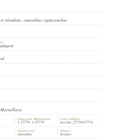
és társulata
,
ismeretlen cigányzenekar
ye:
Budapest
ord
 Marseillaise
Lemezszám, Matricaszám:
Lemez oldalpár:
1-27779, 1-27779
favorite_27778/27779
Felvételi mód:
Állapot:
akusztikus
közepes