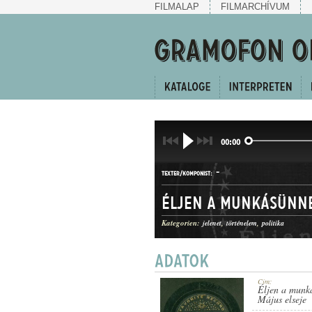
FILMALAP
FILMARCHÍVUM
00:00
-
TEXTER/KOMPONIST:
Éljen a munkásünnep
Kategorien:
jelenet
történelem
politika
HANGJÁTÉK
GATTUNG:
Cím:
Éljen a munká
Május elseje