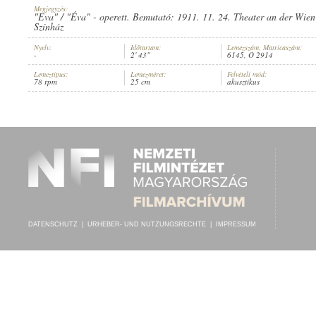
Megjegyzés:
"Eva" / "Éva" - operett. Bemutató: 1911. 11. 24. Theater an der Wien 
Színház
Nyelv:
Időtartam:
Lemezszám, Matricaszám:
-
2' 43"
6145, O 2914
METAFON ELITE ZENEKAR
INTERPRET:
Lemeztípus:
Lemezméret:
Felvételi mód:
78 rpm
25 cm
akusztikus
DATENSCHUTZ
|
URHEBER- UND NUTZUNGSRECHTE
|
IMPRESSUM