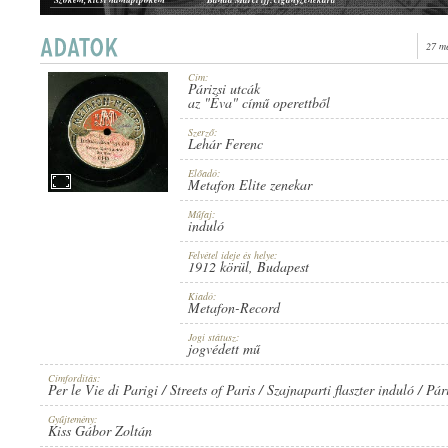
Szobor-dal
Király Ernő, ismeretlen zenekar
27 m
Cím:
Párizsi utcák
1912 KÖRÜL
az "Éva" című operettből
ERSCHEINUNGSJAHR:
Szerző:
Lehár Ferenc
Előadó:
Metafon Elite zenekar
Műfaj:
induló
METAFON-RECORD
HERSTELLER:
Felvétel ideje és helye:
1912 körül
, Budapest
Kiadó:
Metafon-Record
Jogi státusz:
jogvédett mű
Címfordítás:
Per le Vie di Parigi / Streets of Paris / Szajnaparti flaszter induló / Pár
6145
PLATTENAUFNAHME:
Gyűjtemény:
Kiss Gábor Zoltán