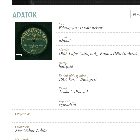
98 m
Cím:
Édesanyám is volt nékem
1908 KÖRÜL
ERSCHEINUNGSJAHR:
Szerző:
népdal
Előadó:
Oláh Lajos (tárogató)
,
Radics Béla (brácsa)
Műfaj:
hallgató
Felvétel ideje és helye:
JUMBOLA-RECORD
1908 körül
, Budapest
HERSTELLER:
Kiadó:
Jumbola-Record
Jogi státusz:
szabadmű
Címfordítás:
-
NO. 15065.
PLATTENAUFNAHME:
Gyűjtemény:
Kiss Gábor Zoltán
Megjegyzés: