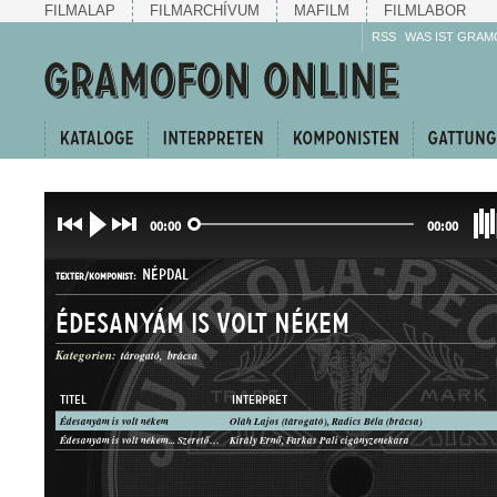
FILMALAP
FILMARCHÍVUM
MAFILM
FILMLABOR
RSS
WAS IST GRAM
00:00
00:00
NÉPDAL
TEXTER/KOMPONIST:
Édesanyám is volt nékem
Kategorien:
tárogató
brácsa
TITEL
INTERPRET
Édesanyám is volt nékem
Oláh Lajos (tárogató), Radics Béla (brácsa)
HALLGATÓ
Édesanyám is volt nékem... Szeretőt keresek
Király Ernő, Farkas Pali cigányzenekara
GATTUNG: