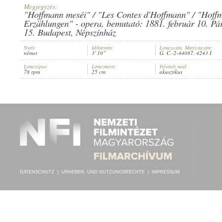
Megjegyzés:
"Hoffmann meséi" / "Les Contes d'Hoffmann" / "Hoff
Erzählungen" - opera, bemutató: 1881. február 10. Pári
15. Budapest, Népszínház
Nyelv:
Időtartam:
Lemezszám, Matricaszám:
HERMINE KITTEL
,
ELISE ELIZZA
,
ISMERETLEN ZENEKAR
INTERPRET:
német
3' 10"
G. C.-2-44087, 4243 I
Lemeztípus:
Lemezméret:
Felvételi mód:
78 rpm
25 cm
akusztikus
DATENSCHUTZ
|
URHEBER- UND NUTZUNGSRECHTE
|
IMPRESSUM