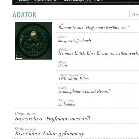
Barcarola a "Hoffmann meséiből"
Berkes Béla ifj. (hegedű), Ismeretlen zenész (gordonka)
Barcarole aus "Hoffmanns Erzählungen"
ismeretlen katonazenekar
31 m
Cím:
Barcarole aus "Hoffmanns Erzählungen"
1907 KÖRÜL
ERSCHEINUNGSJAHR:
Szerző:
Jacques Offenbach
Előadó:
Hermine Kittel
,
Elise Elizza
,
ismeretlen zenek
Műfaj:
duett
Felvétel ideje és helye:
GRAMOPHONE CONCERT RECORD
1907 körül
, Wien
HERSTELLER:
Kiadó:
Gramophone Concert Record
Jogi státusz:
szabadmű
Címfordítás:
Barcarola a "Hoffmann meséiből"
G. C.-2-44087
PLATTENAUFNAHME:
Gyűjtemény:
Kiss Gábor Zoltán gyűjtemény