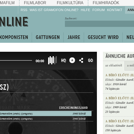
MAFILM
FILMLABOR
FILMKULTÚRA
FILMHIRADÓK
RSS
WAS IST GRAMOFON ONLINE?
HILFE
FORUM
KONTAKT
AN
Hören Sie zu!
Suchwort:
Machen Sie mit!
Reden Sie mit!
Empfehlen Sie
weiter!
HQ
GO
00:00
az előadótól
a mű
A BÍRÓ ELŐTT (II
Előadó:
Göndör Aurél
ideje:
1910 körül
sz)
74 lejátszás
A BÍRÓ ELŐTT (II
Előadó:
Göndör Aurél
ideje:
1909 körül
ERSCHEINUNGSJAHR
23 lejátszás
ismeretlen zenész (zongora)
1905 körül
ismeretlen zenész (zongora)
1905 körül
A BÍRÓ ELŐTT (II
Előadó:
Göndör Aurél
158 lejátszás