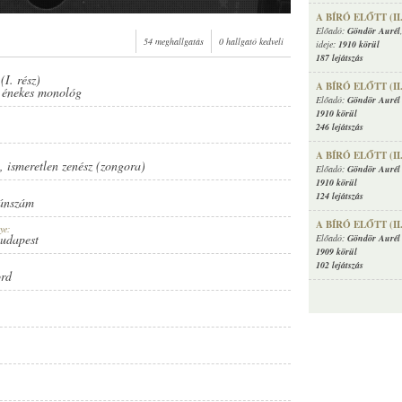
A BÍRÓ ELŐTT (II
Előadó:
Göndör Aurél
54 meghallgatás
0 hallgató kedveli
ideje:
1910 körül
187 lejátszás
(I. rész)
A BÍRÓ ELŐTT (II
ENÉSZ (ZONGORA)
d énekes monológ
Előadó:
Göndör Aurél 
1910 körül
246 lejátszás
A BÍRÓ ELŐTT (II
,
ismeretlen zenész (zongora)
Előadó:
Göndör Aurél 
1910 körül
124 lejátszás
ánszám
A BÍRÓ ELŐTT (II
ye:
Budapest
Előadó:
Göndör Aurél 
1909 körül
102 lejátszás
ord