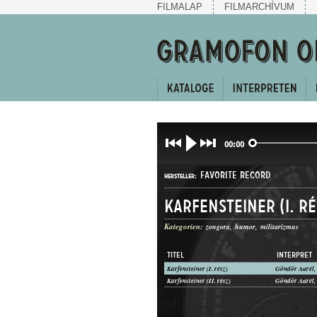
FILMALAP
FILMARCHÍVUM
00:00
FAVORITE RECORD
HERSTELLER:
Karfensteiner (I. ré
Kategorien:
zongora
humor
militarizmus
TITEL
INTERPRET
Karfensteiner (I. rész)
Göndör Aurél, 
1-25595
Karfensteiner (II. rész)
Göndör Aurél, 
PLATTENAUFNAHME: