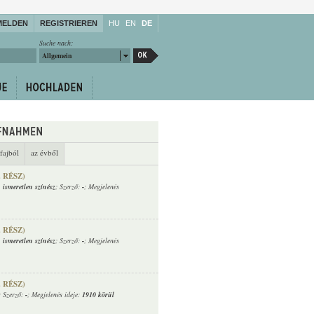
MELDEN
REGISTRIEREN
HU
EN
DE
Suche nach:
Allgemein
fajból
az évből
. RÉSZ)
,
ismeretlen színész
; Szerző:
-
; Megjelenés
. RÉSZ)
,
ismeretlen színész
; Szerző:
-
; Megjelenés
. RÉSZ)
; Szerző:
-
; Megjelenés ideje:
1910 körül