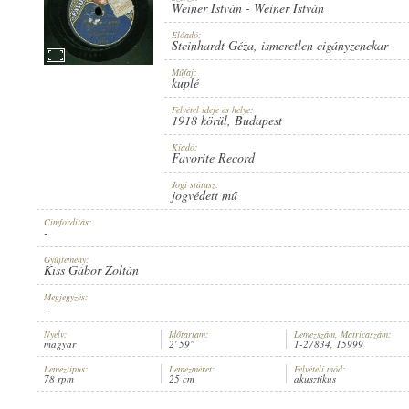
Weiner István
-
Weiner István
Előadó:
Steinhardt Géza
,
ismeretlen cigányzenekar
Műfaj:
kuplé
1918 KÖRÜL
ERSCHEINUNGSJAHR:
Felvétel ideje és helye:
1918 körül
, Budapest
Kiadó:
Favorite Record
Jogi státusz:
jogvédett mű
Címfordítás:
FAVORITE RECORD
HERSTELLER:
-
Gyűjtemény:
Kiss Gábor Zoltán
Megjegyzés:
-
Nyelv:
Időtartam:
Lemezszám, Matricaszám:
magyar
2' 59"
1-27834, 15999
1-27834
PLATTENAUFNAHME:
Lemeztípus:
Lemezméret:
Felvételi mód:
78 rpm
25 cm
akusztikus