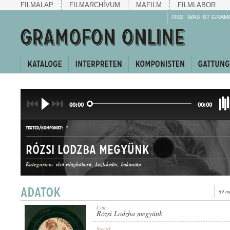
FILMALAP
FILMARCHÍVUM
MAFILM
FILMLABOR
RSS
WAS IST GRAM
00:00
00:00
-
TEXTER/KOMPONIST:
Rózsi Lodzba megyünk
Kategorien:
első világháború
közlekedés
bakanóta
69 m
INDULÓ
GATTUNG:
Cím:
Rózsi Lodzba megyünk
Szerző: