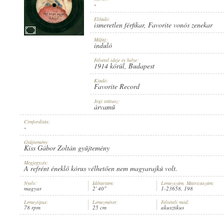
-
Előadó:
ismeretlen férfikar
,
Favorite vonós zenekar
Műfaj:
induló
1914 KÖRÜL
ERSCHEINUNGSJAHR:
Felvétel ideje és helye:
1914 körül
, Budapest
Kiadó:
Favorite Record
Jogi státusz:
árvamű
Címfordítás:
FAVORITE RECORD
HERSTELLER:
-
Gyűjtemény:
Kiss Gábor Zoltán gyűjtemény
Megjegyzés:
A refrént éneklő kórus vélhetően nem magyarajkú volt.
Nyelv:
Időtartam:
Lemezszám, Matricaszám:
magyar
2' 40"
1-23658, 198
1-23658
PLATTENAUFNAHME:
Lemeztípus:
Lemezméret:
Felvételi mód:
78 rpm
25 cm
akusztikus