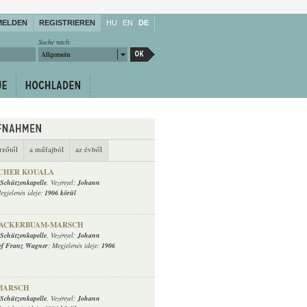
MELDEN
REGISTRIEREN
HU
EN
DE
Suche nach:
Allgemein
rzőtől
a műfajból
az évből
CHER KOUALA
 Schützenkapelle
, Vezényel:
Johann
egjelenés ideje:
1906 körül
HACKERBUAM-MARSCH
 Schützenkapelle
, Vezényel:
Johann
ef Franz Wagner
; Megjelenés ideje:
1906
MARSCH
 Schützenkapelle
, Vezényel:
Johann