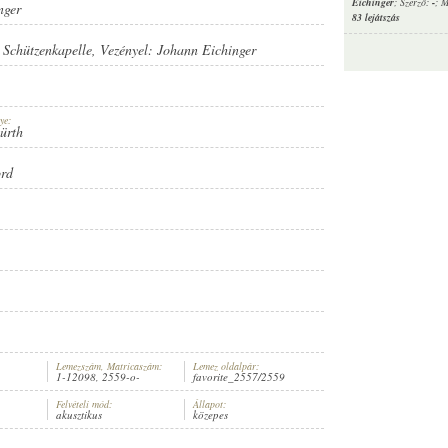
Eichinger
; Szerző:
-
; M
nger
83 lejátszás
 Schützenkapelle
, Vezényel:
Johann Eichinger
ye:
Fürth
ord
Lemezszám, Matricaszám:
Lemez oldalpár:
1-12098, 2559-o-
favorite_2557/2559
Felvételi mód:
Állapot:
akusztikus
közepes