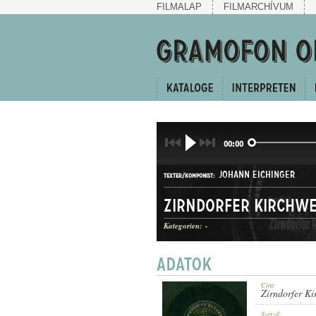
FILMALAP
FILMARCHÍVUM
00:00
JOHANN EICHINGER
TEXTER/KOMPONIST:
Zirndorfer Kirchwe
Kategorien:
-
SCHOTTISCH
GATTUNG:
Cím:
Zirndorfer Ki
Szerző: