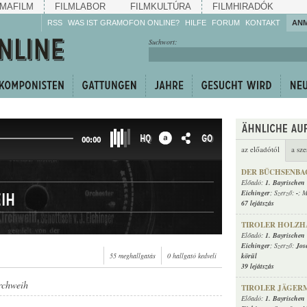
MAFILM
FILMLABOR
FILMKULTÚRA
FILMHIRADÓK
RSS
WAS IST GRAMOFON ONLINE?
HILFE
FORUM
KONTAKT
AN
Hören Sie zu!
Suchwort:
Machen Sie mit!
Reden Sie mit!
Empfehlen Sie
weiter!
HQ
GO
00:00
az előadótól
a sze
DER BÜCHSENBA
Előadó:
1. Bayrischen
Eichinger
; Szerző:
-
; M
ih
67 lejátszás
TIROLER HOLZ
Előadó:
1. Bayrischen
Eichinger
; Szerző:
Jos
55 meghallgatás
0 hallgató kedveli
körül
39 lejátszás
rchweih
TIROLER JÄGER
Előadó:
1. Bayrischen