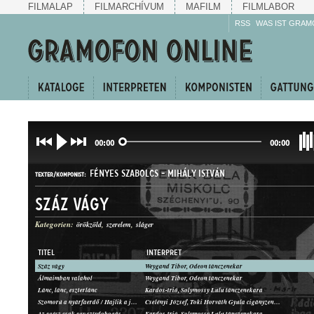
FILMALAP
FILMARCHÍVUM
MAFILM
FILMLABOR
RSS
WAS IST GRAM
00:00
00:00
FÉNYES SZABOLCS
-
MIHÁLY ISTVÁN
TEXTER/KOMPONIST:
Száz vágy
Kategorien:
örökzöld
szerelem
sláger
TITEL
INTERPRET
Száz vágy
Weygand Tibor, Odeon tánczenekar
TANGÓ
Álmaimban valahol
Weygand Tibor, Odeon tánczenekar
GATTUNG:
Lánc, lánc, eszterlánc
Kardos-trió, Solymossy Lulu tánczenekara
Szomorú a nyárfaerdő / Hajlik a jegenye
Cselényi József, Toki Horváth Gyula cigányzenekara
Az egész csak egy szívdobogás
Kardos-trió, Solymossy Lulu tánczenekara