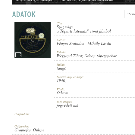
Megállok a keresztútnál / Kék a szemed
Cselényi József, Toki Horváth Gyula cigányzenekara
Köd előttem, köd utánam
Mindszenthy István, Farkas Jenő cigányzenekara
317 me
Aki nekem mindenem volt
Mindszenthy István, Farkas Jenő cigányzenekara
Cím:
Száz vágy
1940
a Tóparti látomás" című filmből
ERSCHEINUNGSJAHR:
Szerző:
Fényes Szabolcs
-
Mihály István
Előadó:
Weygand Tibor
,
Odeon tánczenekar
Műfaj:
tangó
ODEON
HERSTELLER:
Felvétel ideje és helye:
1940
, -
Kiadó:
Odeon
Jogi státusz:
jogvédett mű
Címfordítás:
-
A 197954-A
PLATTENAUFNAHME:
Gyűjtemény:
Gramofon Online