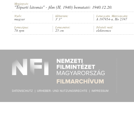
Megjegyzés:
"Tóparti látomás" - film (H, 1940) bemutató: 1940.12.20.
Nyelv:
Időtartam:
Lemezszám, Matricaszám:
magyar
3' 3"
A 197954-a, Ho 2397
Lemeztípus:
Lemezméret:
Felvételi mód:
WEYGAND TIBOR
,
ODEON TÁNCZENEKAR
78 rpm
25 cm
elektromos
INTERPRET:
DATENSCHUTZ
|
URHEBER- UND NUTZUNGSRECHTE
|
IMPRESSUM