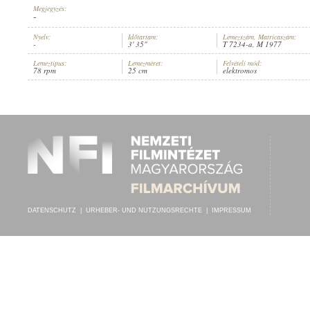
Megjegyzés:
-
Nyelv:
Időtartam:
Lemezszám, Matricaszám:
-
3' 35"
T 7234-a, M 1977
Lemeztípus:
Lemezméret:
Felvételi mód:
1956 KÖRÜL
78 rpm
25 cm
elektromos
ERSCHEINUNGSJAHR:
DATENSCHUTZ
|
URHEBER- UND NUTZUNGSRECHTE
|
IMPRESSUM