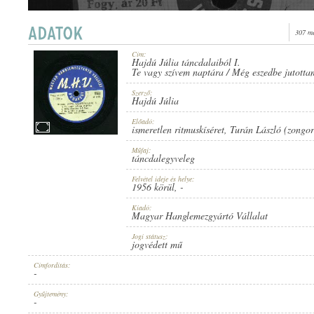
307 me
Cím:
Hajdú Júlia táncdalaiból I.
ISMERETLEN RITMUSKÍSÉRET
,
TURÁN LÁSZLÓ (ZONGORA)
Te vagy szívem naptára / Még eszedbe jutotta
INTERPRET:
Szerző:
Hajdú Júlia
Előadó:
ismeretlen ritmuskíséret
,
Turán László (zongor
Műfaj:
táncdalegyveleg
HAJDÚ JÚLIA
TEXTER/KOMPONIST:
Felvétel ideje és helye:
1956 körül
, -
Kiadó:
Magyar Hanglemezgyártó Vállalat
Jogi státusz:
jogvédett mű
Címfordítás:
-
TÁNCDALEGYVELEG
GATTUNG:
Gyűjtemény:
-