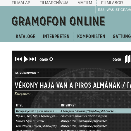
FILMALAP
FILMARCHÍVUM
MAFILM
FILMLABOR
RSS
WAS IST GRAM
00:00
00:00
-
TEXTER/KOMPONIST:
Kategorien:
-
TITEL
INTERPRET
Vékony haja van a piros almának / [azonosítatlan] / [azonosítatlan] / [azonosítatlan]
A budapesti "Acélhang" férfi dalegylet énekkara, Vezényel: Krausz Gusztáv
NÉPDALEGYVELEG
Hej Kati, Kati, Kati, a kapuba gyere ki
Pintér Imre, ismeretlen zenész (zongora)
GATTUNG:
Kossuth Lajos azt üzente
Mátray Dezső, ismeretlen cigányzenekar
Juhászlegény, szegény juhászlegény
Mátray Dezső, ismeretlen cigányzenekar
[Azonosítatlan]
Joca Mijatovic, ismeretlen zenekar