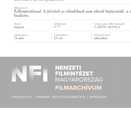
Megjegyzés:
Felkonferálással. A felvételt az előadóknak nem sikerül befejezniük, a ro
kiadásra.
Nyelv:
Időtartam:
Lemezszám, Matricaszám:
magyar
3' 7"
1-29519, 1633%-f-
A BUDAPESTI "ACÉLHANG" FÉRFI DALEGYLET ÉNEKKARA
, VEZÉN
INTERPRET:
Lemeztípus:
Lemezméret:
Felvételi mód:
78 rpm
25 cm
akusztikus
DATENSCHUTZ
|
URHEBER- UND NUTZUNGSRECHTE
|
IMPRESSUM