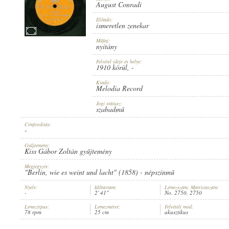
August Conradi
Előadó:
ismeretlen zenekar
Műfaj:
nyitány
1910 KÖRÜL
ERSCHEINUNGSJAHR:
Felvétel ideje és helye:
1910 körül
, -
Kiadó:
Melodia Record
Jogi státusz:
szabadmű
Címfordítás:
MELODIA RECORD
HERSTELLER:
-
Gyűjtemény:
Kiss Gábor Zoltán gyűjtemény
Megjegyzés:
"Berlin, wie es weint und lacht" (1858) - népszínmű
Nyelv:
Időtartam:
Lemezszám, Matricaszám:
-
2' 41"
No. 2750, 2750
NO. 2750
PLATTENAUFNAHME:
Lemeztípus:
Lemezméret:
Felvételi mód:
78 rpm
25 cm
akusztikus