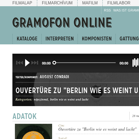
FILMALAP
FILMARCHÍVUM
MAFILM
FILMLABOR
RSS
WAS IST GRAM
00:00
00:00
AUGUST CONRADI
TEXTER/KOMPONIST:
Ouvertüre zu "Berlin wie es weint u
Kategorien:
népszínmű
berlin wie es weint und lacht
28 m
NYITÁNY
GATTUNG:
Cím:
Ouvertüre zu "Berlin wie es weint und lacht"
Szerző: