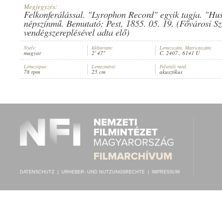
Megjegyzés:
Felkonferálással. "Lyrophon Record" egyik tagja. "Hus
népszínmű. Bemutató: Pest, 1855. 05. 19. (Fővárosi Sz
vendégszereplésével adta elő)
Nyelv:
Időtartam:
Lemezszám, Matricaszám:
JÁSZAI MIMI
,
PINTÉR IMRE
,
SZINEGH VIOLA (ZONGORA)
INTERPRET:
magyar
2' 47"
C. 2407., 6141 U
Lemeztípus:
Lemezméret:
Felvételi mód:
78 rpm
25 cm
akusztikus
DATENSCHUTZ
|
URHEBER- UND NUTZUNGSRECHTE
|
IMPRESSUM