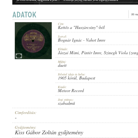
86 m
Cím:
Kettős a "Huszárcsíny"-ből
1905 KÖRÜL
ERSCHEINUNGSJAHR:
Szerző:
Bognár Ignác
-
Vahot Imre
Előadó:
Jászai Mimi
,
Pintér Imre
,
Szinegh Viola (zon
Műfaj:
duett
Felvétel ideje és helye:
METEOR RECORD
1905 körül
, Budapest
HERSTELLER:
Kiadó:
Meteor Record
Jogi státusz:
szabadmű
Címfordítás:
-
C. 2407.
PLATTENAUFNAHME:
Gyűjtemény:
Kiss Gábor Zoltán gyűjtemény