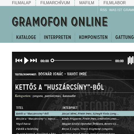
FILMALAP
FILMARCHÍVUM
MAFILM
FILMLABOR
RSS
WAS IST GRAM
00:00
00:00
BOGNÁR IGNÁC
-
VAHOT IMRE
TEXTER/KOMPONIST:
Kettős a "Huszárcsíny"-ből
Kategorien:
zongora
patriotizmus
katonaélet
TITEL
INTERPRET
Kettős a "Huszárcsíny"-ből
Jászai Mimi, Pintér Imre, Szinegh Viola (zongora)
DUETT
Részlet a "Huszárcsíny" c. népszínműből
Kende Frigyesné, Pintér Imre, ismeretlen zenész (zongora)
GATTUNG:
Végső búcsú
Magyar királyi Operaház férfikara, Revere Gyula (zongora)
Fürdik a holdvilág
Rózsa S. Lajos, Vincze Zsigmond (zongora)
Jó estét kívánok, megjöttek a fehérvári huszárok / Vékony héjja van a piros almának
Cselényi József, Farkas Jenő cigányzenekara