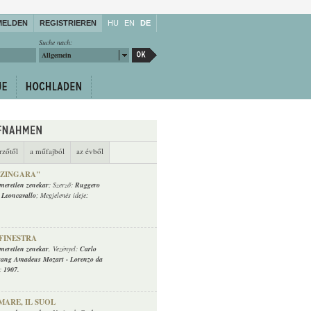
MELDEN
REGISTRIEREN
HU
EN
DE
Suche nach:
Allgemein
rzőtől
a műfajból
az évből
 ZINGARA"
smeretlen zenekar
; Szerző:
Ruggero
 Leoncavallo
; Megjelenés ideje:
 FINESTRA
smeretlen zenekar
, Vezényel:
Carlo
gang Amadeus Mozart
-
Lorenzo da
e:
1907.
MARE, IL SUOL