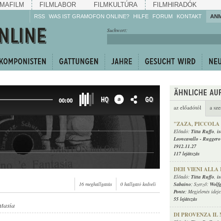
MAFILM
FILMLABOR
FILMKULTÚRA
FILMHIRADÓK
RSS
WAS IST GRAMOFON ONLINE?
HILFE
FORUM
KONTAKT
AN
Hören Sie zu!
Suchwort:
Machen Sie mit!
Reden Sie mit!
Empfehlen Sie
weiter!
HQ
GO
00:00
az előadótól
a sze
"ZAZA, PICCOLA
Előadó:
Titta Ruffo
,
i
Leoncavallo
-
Ruggero
1912.11.27
117 lejátszás
DEH VIENI ALLA
Előadó:
Titta Ruffo
,
i
16 meghallgatás
0 hallgató kedveli
Sabaino
; Szerző:
Wolf
Ponte
; Megjelenés idej
55 lejátszás
tasia
DI PROVENZA IL 