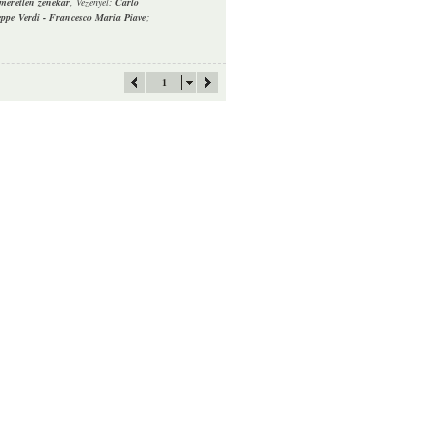
smeretlen zenekar
, Vezényel:
Carlo
ppe Verdi
-
Francesco Maria Piave
;
1