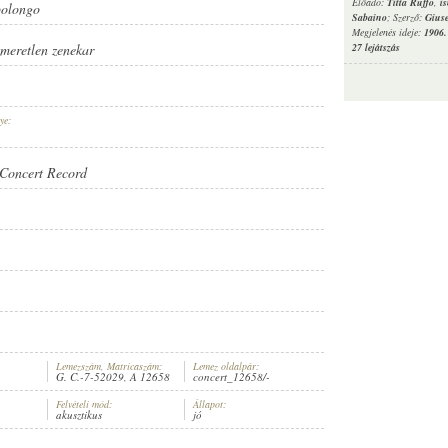
Előadó:
Titta Ruffo
,
i
polongo
Sabaino
; Szerző:
Giuse
Megjelenés ideje:
1906.
27 lejátszás
smeretlen zenekar
ye:
Concert Record
RD
Lemezszám, Matricaszám:
Lemez oldalpár:
G. C.-7-52029, A 12658
concert_12658/-
Felvételi mód:
Állapot:
akusztikus
jó