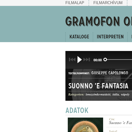
FILMALAP
FILMARCHÍVUM
00:00
GIUSEPPE CAPOLONGO
TEXTER/KOMPONIST:
Suonno 'e Fantasia
Kategorien:
lemezcímke-mutáció
itália
nápoly
DAL
GATTUNG:
Cím:
Suonno 'e Fan
Szerző: