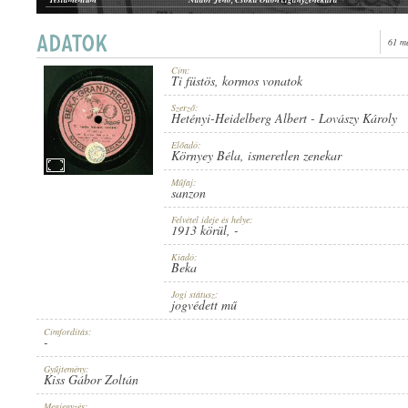
61 m
Cím:
Ti füstös, kormos vonatok
1913 KÖRÜL
ERSCHEINUNGSJAHR:
Szerző:
Hetényi-Heidelberg Albert
-
Lovászy Károly
Előadó:
Környey Béla
,
ismeretlen zenekar
Műfaj:
sanzon
Felvétel ideje és helye:
BEKA
1913 körül
, -
HERSTELLER:
Kiadó:
Beka
Jogi státusz:
jogvédett mű
Címfordítás:
-
58804
PLATTENAUFNAHME:
Gyűjtemény:
Kiss Gábor Zoltán
Megjegyzés: