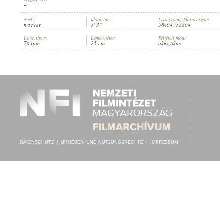
-
Nyelv:
Időtartam:
Lemezszám, Matricaszám:
magyar
3' 3"
58804, 58804
Lemeztípus:
Lemezméret:
Felvételi mód:
78 rpm
25 cm
akusztikus
KÖRNYEY BÉLA
,
ISMERETLEN ZENEKAR
INTERPRET:
DATENSCHUTZ
|
URHEBER- UND NUTZUNGSRECHTE
|
IMPRESSUM