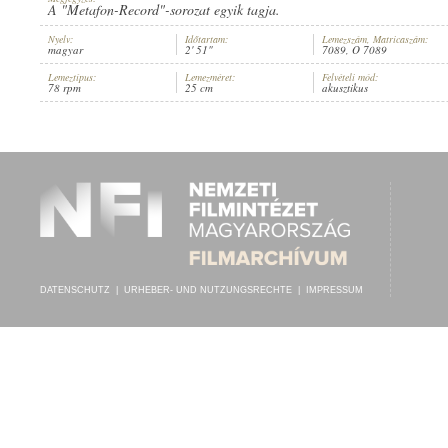
A "Metafon-Record"-sorozat egyik tagja.
Nyelv:
Időtartam:
Lemezszám, Matricaszám:
magyar
2' 51"
7089, O 7089
Lemeztípus:
Lemezméret:
Felvételi mód:
78 rpm
25 cm
akusztikus
GYÁRFÁS DEZSŐ
,
ISMERETLEN ZENEKAR
INTERPRET:
DATENSCHUTZ
|
URHEBER- UND NUTZUNGSRECHTE
|
IMPRESSUM