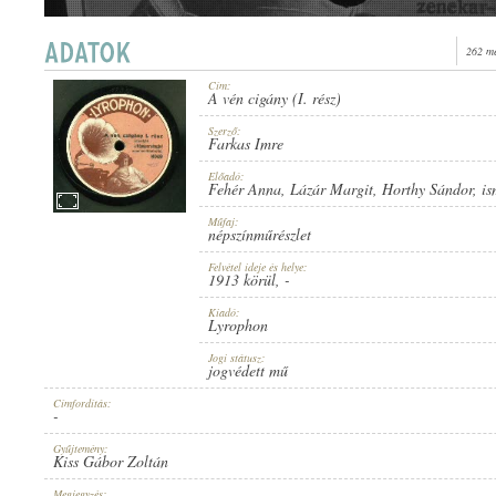
262 me
Cím:
A vén cigány (I. rész)
1913 KÖRÜL
ERSCHEINUNGSJAHR:
Szerző:
Farkas Imre
Előadó:
Fehér Anna
,
Lázár Margit
,
Horthy Sándor
,
is
Műfaj:
népszínműrészlet
Felvétel ideje és helye:
LYROPHON
1913 körül
, -
HERSTELLER:
Kiadó:
Lyrophon
Jogi státusz:
jogvédett mű
Címfordítás:
-
8049
PLATTENAUFNAHME:
Gyűjtemény:
Kiss Gábor Zoltán
Megjegyzés: