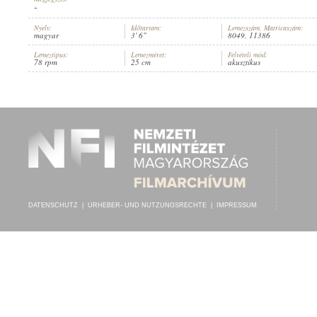
-
Nyelv:
Időtartam:
Lemezszám, Matricaszám:
magyar
3' 6"
8049, 11386
Lemeztípus:
Lemezméret:
Felvételi mód:
78 rpm
25 cm
akusztikus
FEHÉR ANNA
,
LÁZÁR MARGIT
,
HORTHY SÁNDOR
,
ISMERETLEN ZE
INTERPRET:
DATENSCHUTZ
|
URHEBER- UND NUTZUNGSRECHTE
|
IMPRESSUM