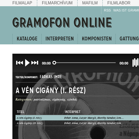
FILMALAP
FILMARCHÍVUM
MAFILM
FILMLABOR
RSS
WAS IST GRAM
00:00
00:00
FARKAS IMRE
TEXTER/KOMPONIST:
A vén cigány (I. rész)
Kategorien:
patriotizmus
cigányság
színház
TITEL
INTERPRET
A vén cigány (I. rész)
Fehér Anna, Lázár Margit, Horthy Sándor, ismeretlen zenekar
NÉPSZÍNMŰRÉSZLET
A vén cigány (II. rész)
Fehér Anna, Lázár Margit, Horthy Sándor, ismeretlen zenekar
GATTUNG: