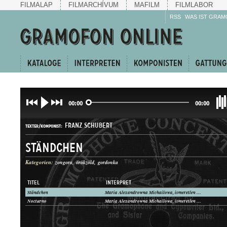
FILMALAP
FILMARCHÍVUM
MAFILM
FILMLABOR
RSS
WAS IST GRAM
00:00
00:00
FRANZ SCHUBERT
TEXTER/KOMPONIST:
Ständchen
Kategorien:
zongora
örökzöld
gordonka
TITEL
INTERPRET
Ständchen
Maria Alexandrowna Michailowa, ismeretlen zenészek (zongora, gordonka)
DAL
Nocturno
Maria Alexandrowna Michailowa, ismeretlen zenészek (zongora, gordonka)
GATTUNG: