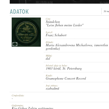
50 m
Cím:
Ständchen
1903 KÖRÜL
"Leise flehen meine Lieder"
ERSCHEINUNGSJAHR:
Szerző:
Franz Schubert
Előadó:
Maria Alexandrowna Michailowa
,
ismeretlen
gordonka)
Műfaj:
dal
GRAMOPHONE CONCERT RECORD
HERSTELLER:
Felvétel ideje és helye:
1903 körül
, St. Petersburg
Kiadó:
Gramophone Concert Record
Jogi státusz:
szabadmű
Címfordítás:
G. C.-23475
-
PLATTENAUFNAHME:
Gyűjtemény:
Kiss Gábor Zoltán gyűjtemény