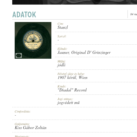
84 m
Cím:
Stanzl
1907 KÖRÜL
ERSCHEINUNGSJAHR:
Szerző:
-
Előadó:
Jauner
,
Original D' Grinzinger
Műfaj:
jódli
Felvétel ideje és helye:
"DIADAL" RECORD
1907 körül
, Wien
HERSTELLER:
Kiadó:
"Diadal" Record
Jogi státusz:
jogvédett mű
Címfordítás:
-
D 675
PLATTENAUFNAHME:
Gyűjtemény:
Kiss Gábor Zoltán
Megjegyzés: