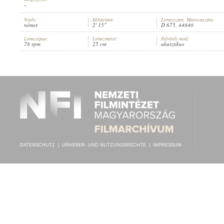
-
Nyelv:
Időtartam:
Lemezszám, Matricaszám:
német
2' 15"
D 675, 44840
Lemeztípus:
Lemezméret:
Felvételi mód:
78 rpm
25 cm
akusztikus
JAUNER
,
ORIGINAL D' GRINZINGER
INTERPRET:
DATENSCHUTZ
|
URHEBER- UND NUTZUNGSRECHTE
|
IMPRESSUM