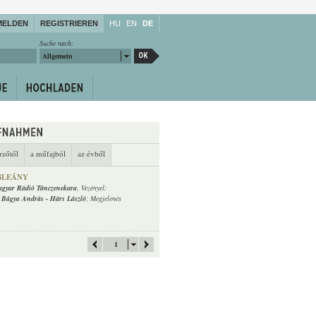
MELDEN
REGISTRIEREN
HU
EN
DE
Suche nach:
Allgemein
rzőtől
a műfajból
az évből
BLEÁNY
gyar Rádió Tánczenekara
, Vezényel:
:
Bágya András
-
Hárs László
; Megjelenés
1