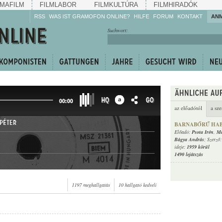
MAFILM
FILMLABOR
FILMKULTÚRA
FILMHIRADÓK
RSS
WAS IST GRAMOFON ONLINE?
HILFE
FORUM
KONTAKT
AN
Hören Sie zu!
Suchwort:
Machen Sie mit!
Reden Sie mit!
Empfehlen Sie
weiter!
HQ
GO
00:00
az előadótól
a sze
 PÉTER
BARNABŐRŰ HA
Előadó:
Psota Irén
,
Ma
Bágya András
; Szerző
ideje:
1959 körül
1490 lejátszás
1197 meghallgatás
10 hallgató kedveli