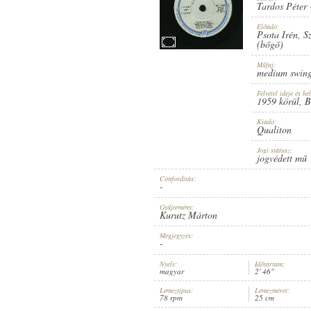
Tardos Péter
Előadó:
Psota Irén
,
S
(bőgő)
Műfaj:
1959 KÖRÜL
ERSCHEINUNGSJAHR:
medium swin
Felvétel ideje és hel
1959 körül
, 
Kiadó:
Qualiton
Jogi státusz:
jogvédett mű
QUALITON
HERSTELLER:
Címfordítás:
-
Gyűjtemény:
Kurutz Márton
Megjegyzés:
-
Nyelv:
Időtartam:
magyar
2' 46"
T 7418-B
PLATTENAUFNAHME:
Lemeztípus:
Lemezméret:
78 rpm
25 cm