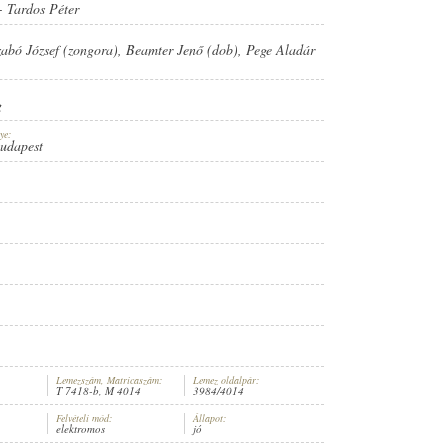
-
Tardos Péter
zabó József (zongora)
,
Beamter Jenő (dob)
,
Pege Aladár
g
ye:
Budapest
Lemezszám, Matricaszám:
Lemez oldalpár:
T 7418-b, M 4014
3984/4014
Felvételi mód:
Állapot:
elektromos
jó