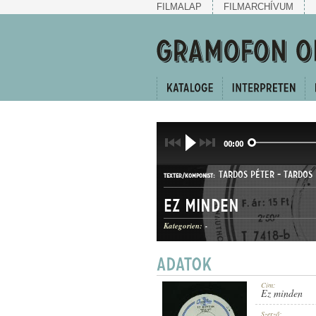
FILMALAP
FILMARCHÍVUM
00:00
TARDOS PÉTER
-
TARDOS
TEXTER/KOMPONIST:
Ez minden
Kategorien:
-
MEDIUM SWING
GATTUNG:
Cím:
Ez minden
Szerző: