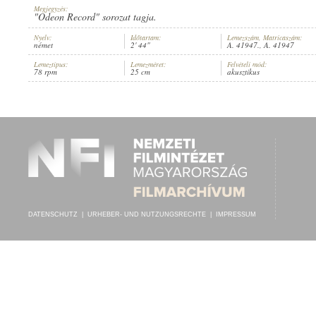
Megjegyzés:
"Odeon Record" sorozat tagja.
Nyelv:
Időtartam:
Lemezszám, Matricaszám:
német
2' 44"
A. 41947., A. 41947
Lemeztípus:
Lemezméret:
Felvételi mód:
ISMERETLEN FÉRFIKAR
,
JUMBO-MILITÄR-ORCHESTER
,
ISMERETLE
78 rpm
25 cm
akusztikus
INTERPRET:
DATENSCHUTZ
|
URHEBER- UND NUTZUNGSRECHTE
|
IMPRESSUM