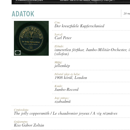
Sevillai táncosnő
ismeretlen zenekar, ismeretlen zenész (xilofon)
Repülő induló
ismeretlen katonazenekar, ismeretlen zenész (xilofon)
20 m
Tell Vilmos-fantázia
ismeretlen katonazenekar, ismeretlen zenész (xilofon)
Juj ez a Macsics
Diadal zenekar, ismeretlen zenész (xilofon)
Cím:
Der kreuzfidele Kupferschmied
1908 KÖRÜL
ERSCHEINUNGSJAHR:
Szerző:
Carl Peter
Előadó:
ismeretlen férfikar
,
Jumbo-Militär-Orchester
,
(xilofon)
Műfaj:
jellemkép
JUMBO-RECORD
HERSTELLER:
Felvétel ideje és helye:
1908 körül
, London
Kiadó:
Jumbo-Record
Jogi státusz:
szabadmű
Címfordítás:
The jolly coppersmith / Le chaudronier joyeux / A víg rézműves
A. 41947.
PLATTENAUFNAHME:
Gyűjtemény:
Kiss Gábor Zoltán