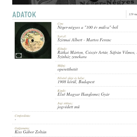
119 me
Cím:
Néger-négyes a "100 év múlva"-ból
1908 KÖRÜL
ERSCHEINUNGSJAHR:
Szerző:
Szirmai Albert
-
Martos Ferenc
Előadó:
Rátkai Márton
,
Csiszér Artúr
,
Sáfrán Vilmos
,
Színház zenekara
Műfaj:
operettbetét
ELSŐ MAGYAR HANGLEMEZ GYÁR
HERSTELLER:
Felvétel ideje és helye:
1908 körül
, Budapest
Kiadó:
Első Magyar Hanglemez Gyár
Jogi státusz:
jogvédett mű
Címfordítás:
-
2011
PLATTENAUFNAHME:
Gyűjtemény:
Kiss Gábor Zoltán