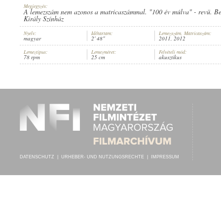
Megjegyzés:
A lemezszám nem azonos a matricaszámmal. "100 év múlva" - revü. Be
Király Színház
Nyelv:
Időtartam:
Lemezszám, Matricaszám:
magyar
2' 48"
2011, 2012
RÁTKAI MÁRTON
,
CSISZÉR ARTÚR
,
SÁFRÁN VILMOS
,
SIMAI ISTVÁN
,
KI
INTERPRET:
Lemeztípus:
Lemezméret:
Felvételi mód:
78 rpm
25 cm
akusztikus
DATENSCHUTZ
|
URHEBER- UND NUTZUNGSRECHTE
|
IMPRESSUM