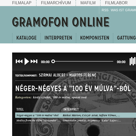
FILMALAP
FILMARCHÍVUM
MAFILM
FILMLABOR
RSS
WAS IST GRAM
00:00
00:00
SZIRMAI ALBERT
-
MARTOS FERENC
TEXTER/KOMPONIST:
Néger-négyes a "100 év múlva"-ból
Kategorien:
király színház
100 év múlva
operett revü
TITEL
INTERPRET
Néger-négyes a "100 év múlva"-ból
Rátkai Márton, Csiszér Artúr, Sáfrán Vilmos, Simai István, Király Színház zenekara
OPERETTBETÉT
Medley from the Film "Alexander's Ragtime Band"
ismeretelen zenekar, Solymossy "Lulu" Lajos (zongora)
GATTUNG: