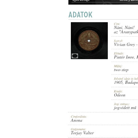
Talákozott egy ifjú és egy leány
Hegedűs Gyula
Az idő eljár
Hegedűs Gyula
Cím:
Náni, Náni!
1905
az "Aranypatk
ERSCHEINUNGSJAHR:
Szerző:
Vivian Grey
Előadó:
Pintér Imre
,
Műfaj:
two-step
ODEON
HERSTELLER:
Felvétel ideje és hel
1905
, Budape
Kiadó:
Odeon
Jogi státusz:
jogvédett mű
Címfordítás:
Anona
NO. 5301.
PLATTENAUFNAHME:
Gyűjtemény:
Torjay Valter