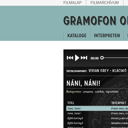
FILMALAP
FILMARCHÍVUM
00:00
VIVIAN GREY
-
KLACSKÓ 
TEXTER/KOMPONIST:
Náni, Náni!
Kategorien:
zongora
színház
vígszínház
TITEL
INTERPRET
Náni, Náni!
Pintér Imre, K
TWO-STEP
Náni, Náni!
Pintér Imre, i
GATTUNG:
Éjféli keringő
Ferenczy Károl
Éjféli keringő
Metafon zenek
Éjféli keringő
Ferenczy Károl