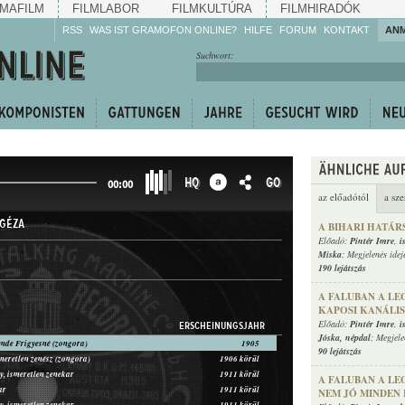
MAFILM
FILMLABOR
FILMKULTÚRA
FILMHIRADÓK
RSS
WAS IST GRAMOFON ONLINE?
HILFE
FORUM
KONTAKT
AN
Hören Sie zu!
Suchwort:
Machen Sie mit!
Reden Sie mit!
Empfehlen Sie
weiter!
HQ
GO
00:00
az előadótól
a sze
GÉZA
A BIHARI HATÁR
Előadó:
Pintér Imre
,
i
Miska
; Megjelenés idej
190 lejátszás
A FALUBAN A LE
KAPOSI KANÁLIS
Előadó:
Pintér Imre
,
i
ERSCHEINUNGSJAHR
Jóska
,
népdal
; Megjele
ende Frigyesné (zongora)
1905
90 lejátszás
smeretlen zenész (zongora)
1906 körül
y, ismeretlen zenekar
1911 körül
A FALUBAN A LE
ar
1911 körül
NEM JÓ MINDEN E
y, ismeretlen zenekar
1911 körül