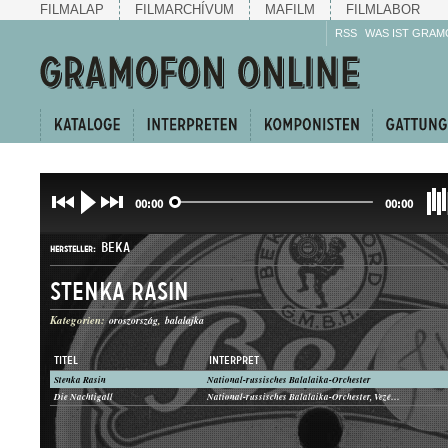
FILMALAP
FILMARCHÍVUM
MAFILM
FILMLABOR
RSS
WAS IST GRAM
00:00
00:00
BEKA
HERSTELLER:
Stenka Rasin
Kategorien:
oroszország
balalajka
TITEL
INTERPRET
Stenka Rasin
National-russisches Balalaika-Orchester
B. 5252-I
Die Nachtigall
National-russisches Balalaika-Orchester, Vezényel: Professor J. Rüger
PLATTENAUFNAHME: