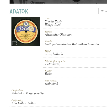
223 me
Cím:
Stenka Rasin
NATIONAL-RUSSISCHES BALALAIKA-ORCHESTER
Wolga-Lied
INTERPRET:
Szerző:
Alexander Glazunov
Előadó:
National-russisches Balalaika-Orchester
Műfaj:
orosz ballada
ALEXANDER GLAZUNOV
TEXTER/KOMPONIST:
Felvétel ideje és helye:
1923 körül
, -
Kiadó:
Beka
Jogi státusz:
szabadmű
Címfordítás:
Valahol a Volga mentén
OROSZ BALLADA
GATTUNG:
Gyűjtemény:
Kiss Gábor Zoltán