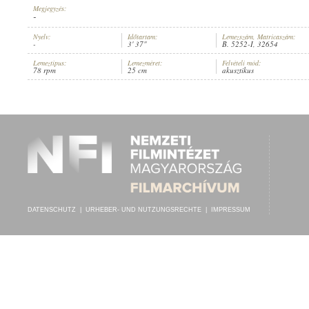
Megjegyzés:
-
Nyelv:
Időtartam:
Lemezszám, Matricaszám:
-
3' 37"
B. 5252-I, 32654
Lemeztípus:
Lemezméret:
Felvételi mód:
1923 KÖRÜL
78 rpm
25 cm
akusztikus
ERSCHEINUNGSJAHR:
DATENSCHUTZ
|
URHEBER- UND NUTZUNGSRECHTE
|
IMPRESSUM