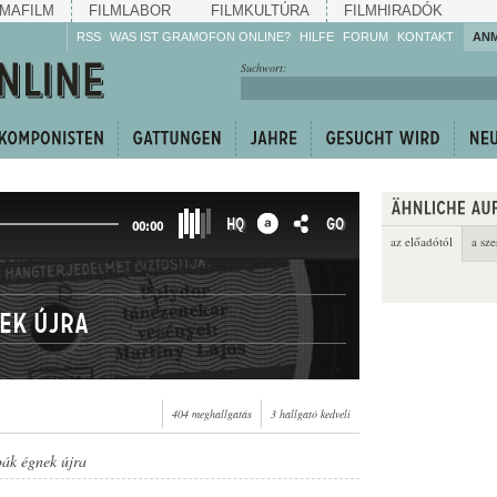
MAFILM
FILMLABOR
FILMKULTÚRA
FILMHIRADÓK
RSS
WAS IST GRAMOFON ONLINE?
HILFE
FORUM
KONTAKT
AN
Hören Sie zu!
Suchwort:
Machen Sie mit!
Reden Sie mit!
Empfehlen Sie
weiter!
HQ
GO
00:00
az előadótól
a sze
ek újra
404 meghallgatás
3 hallgató kedveli
ák égnek újra