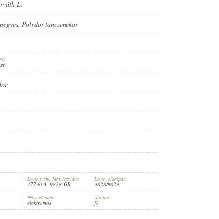
rváth L.
lnégyes
,
Polydor tánczenekar
ye:
st
dor
Lemezszám, Matricaszám:
Lemez oldalpár:
47790 A, 9828-GR
9828/9829
Felvételi mód:
Állapot:
elektromos
jó