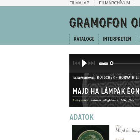
FILMALAP
FILMARCHÍVUM
00:00
KÖTSCHER
-
HORVÁTH L.
TEXTER/KOMPONIST:
Majd ha lámpák égn
Kategorien:
második világháború
béke
fény
FOXTROT
GATTUNG:
Cím:
Majd ha lámp
Szerző: