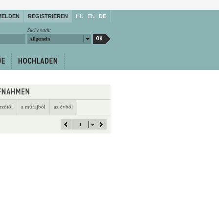
MELDEN
REGISTRIEREN
HU
EN
DE
Suche nach:
Allgemein
rzőtől
a műfajból
az évből
1