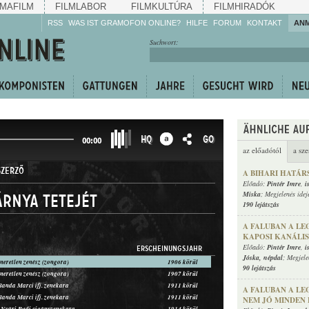
MAFILM
FILMLABOR
FILMKULTÚRA
FILMHIRADÓK
RSS
WAS IST GRAMOFON ONLINE?
HILFE
FORUM
KONTAKT
AN
Hören Sie zu!
Suchwort:
Machen Sie mit!
Reden Sie mit!
Empfehlen Sie
weiter!
HQ
GO
00:00
az előadótól
a sze
SZERZŐ
A BIHARI HATÁR
Előadó:
Pintér Imre
,
i
Miska
; Megjelenés idej
árnya tetejét
190 lejátszás
A FALUBAN A LE
KAPOSI KANÁLIS
Előadó:
Pintér Imre
,
i
ERSCHEINUNGSJAHR
Jóska
,
népdal
; Megjele
smeretlen zenész (zongora)
1906 körül
90 lejátszás
smeretlen zenész (zongora)
1907 körül
anda Marci ifj. zenekara
1911 körül
A FALUBAN A LE
anda Marci ifj. zenekara
1911 körül
NEM JÓ MINDEN E
 Nyári Rudi cigányzenekara
1914 körül